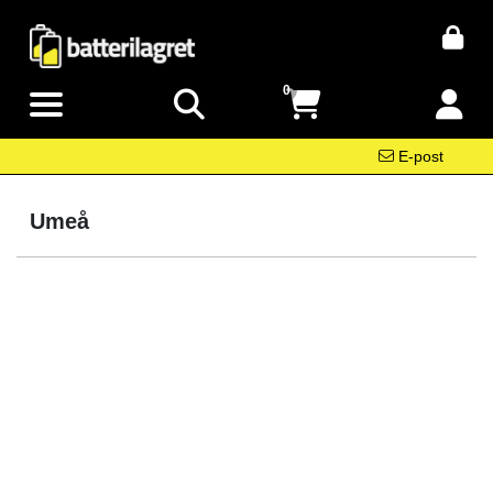
0
E-post
Umeå