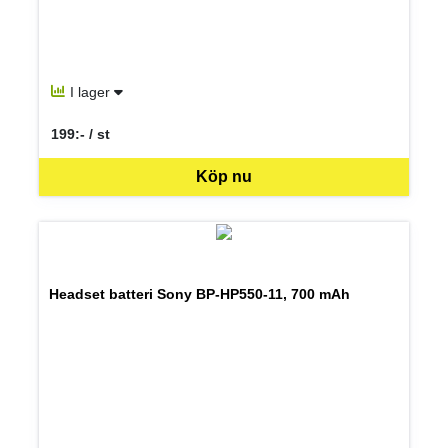
I lager
199:- / st
SEK per ST
Köp nu
Headset batteri Sony BP-HP550-11, 700 mAh