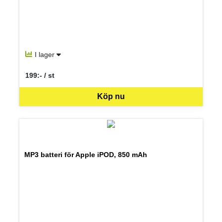
I lager
199:- / st
SEK per ST
Köp nu
MP3 batteri för Apple iPOD, 850 mAh