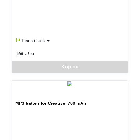
Finns i butik
199:- / st
SEK per ST
Denna vara går inte att beställa via webben just nu, vänligen kon
Köp nu
MP3 batteri för Creative, 780 mAh