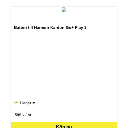
Batteri till Harmon Kardon Go+ Play 3
I lager
599:- / st
SEK per ST
Köp nu