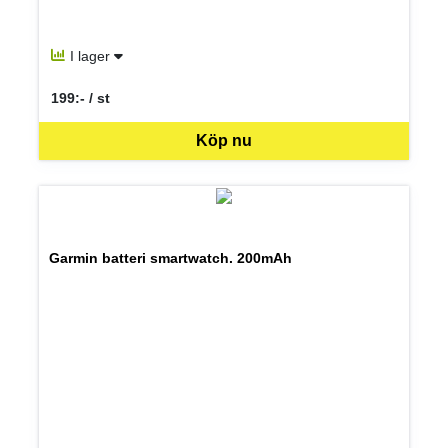
I lager
199:- / st
SEK per ST
Köp nu
Garmin batteri smartwatch. 200mAh