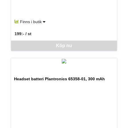
Finns i butik
199:- / st
SEK per ST
Denna vara går inte att beställa via webben just nu, vänligen kon
Köp nu
Headset batteri Plantronics 65358-01, 300 mAh