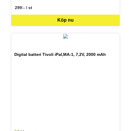
299:- / st
SEK per ST
Köp nu
Digital batteri Tivoli iPal,MA-1, 7,2V, 2000 mAh