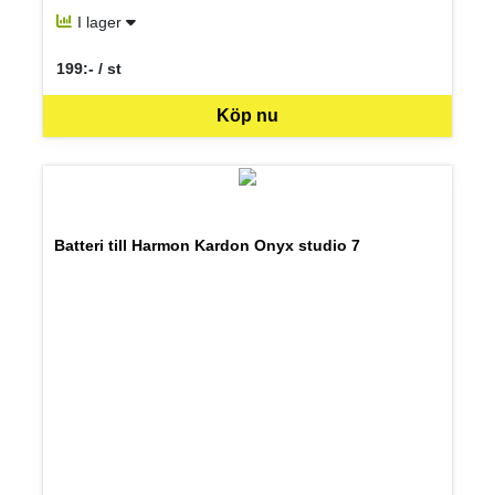
I lager
199:- / st
SEK per ST
Köp nu
Batteri till Harmon Kardon Onyx studio 7