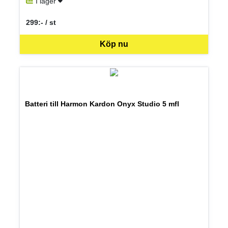
I lager
299:- / st
SEK per ST
Köp nu
Batteri till Harmon Kardon Onyx Studio 5 mfl