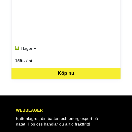
I lager
159:- / st
SEK per ST
Köp nu
WEBBLAGER
Batterilagret, din batteri och energiexpert på
nätet. Hos oss handlar du alltid fraktfritt!