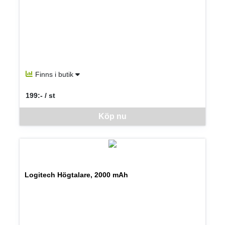
Finns i butik
199:- / st
SEK per ST
Denna vara går inte att beställa via webben just nu, vänligen kon
Köp nu
Logitech Högtalare, 2000 mAh