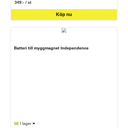
349:- / st
SEK per ST
Köp nu
Batteri till myggmagnet Independence
I lager