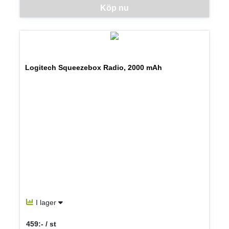
Denna vara går inte att beställa via webben just nu, vänligen kon
Köp nu
Logitech Squeezebox Radio, 2000 mAh
I lager
459:- / st
SEK per ST