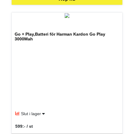
Go + Play,Batteri för Harman Kardon Go Play
3000Mah
Slut i lager
599:- / st
SEK per ST