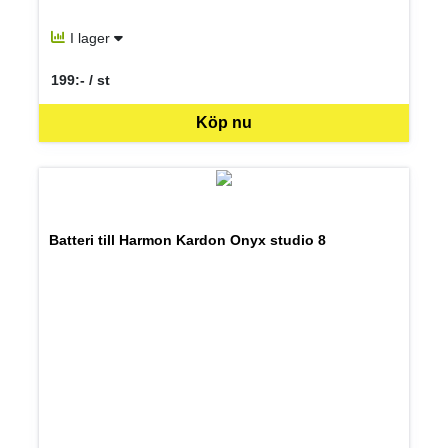
I lager
199:- / st
SEK per ST
Köp nu
Batteri till Harmon Kardon Onyx studio 8