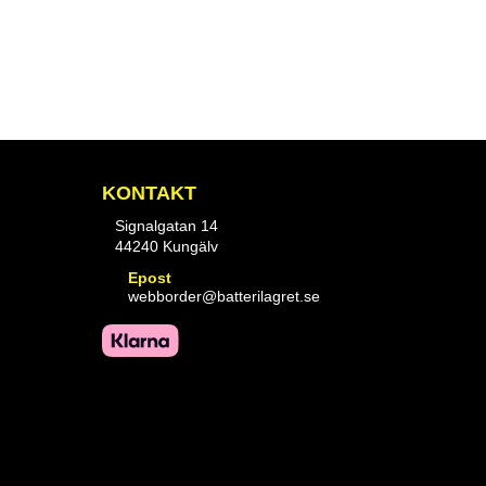
KONTAKT
Signalgatan 14
44240 Kungälv
Epost
webborder@batterilagret.se