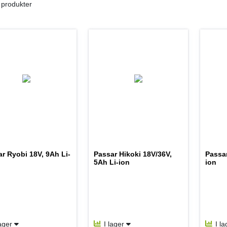
 produkter
r Ryobi 18V, 9Ah Li-
Passar Hikoki 18V/36V,
Passar
5Ah Li-ion
ion
lager
I lager
I l