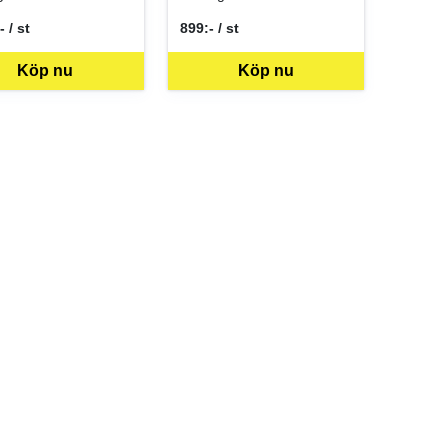
- / st
899:- / st
er ST
SEK per ST
Köp nu
Köp nu