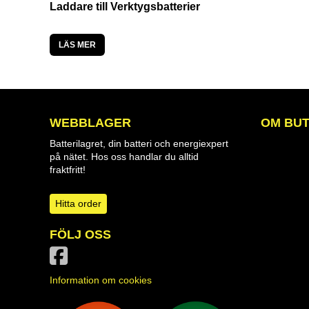
Laddare till Verktygsbatterier
LÄS MER
WEBBLAGER
OM BUT
Batterilagret, din batteri och energiexpert
på nätet. Hos oss handlar du alltid
fraktfritt!
Hitta order
FÖLJ OSS
Information om cookies