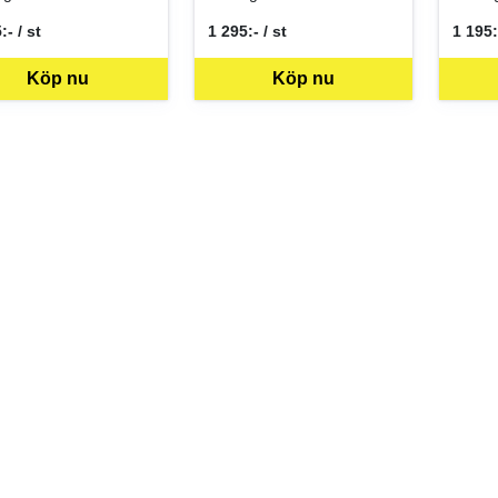
:- / st
1 295:- / st
1 195:
per ST
SEK per ST
SEK p
Köp nu
Köp nu