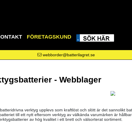
KONTAKT
FÖRETAGSKUND
webborder@batterilagret.se
ktygsbatterier - Webblager
batteridrivna verktyg upplevs som kraftlöst och slött är det sannolikt bat
batteriet till ett nytt eftersom verktyg av välkända varumärken är hållbar
verktygsbatterier av hög kvalitet i ett brett och välsorterat sortiment.