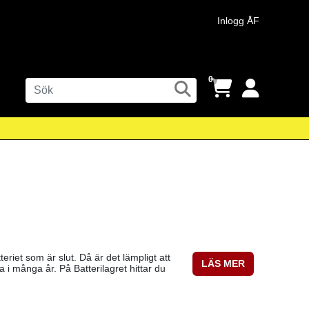
Inlogg ÅF
0
teriet som är slut. Då är det lämpligt att
LÄS MER
a i många år. På Batterilagret hittar du