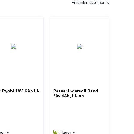
Pris inklusive moms
 Ryobi 18V, 6Ah Li-
Passar Ingersoll Rand
20v 4Ah, Li-ion
ager
I lager