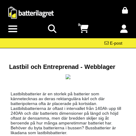
0
E-post
Lastbil och Entreprenad - Webblager
Lastbilsbatterier är en storlek på batterier som
kännetecknas av deras rektangulära kärl och där
batteripolerna ofta är placerade på kortsidan.
Lastbilsbatterierna är oftast i intervallet från 140Ah upp till
240Ah och där batteriets dimensioner på längd och höjd
oftast är densamma, men där bredden skiljer sig åt
beroende på hur många amperetimmar batteriet har.
Behöver du byta batterierna i bussen? Bussbatterier är
likadana som lastbilsbatterier.