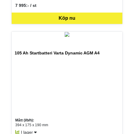
7 995:- / st
SEK per ST
Köp nu
105 Ah Startbatteri Varta Dynamic AGM A4
Mått (l/b/h):
394 x 175 x 190 mm
I lager