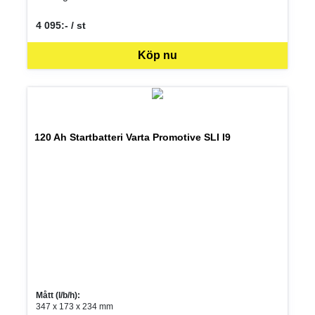
4 095:- / st
SEK per ST
Köp nu
120 Ah Startbatteri Varta Promotive SLI I9
Mått (l/b/h):
347 x 173 x 234 mm