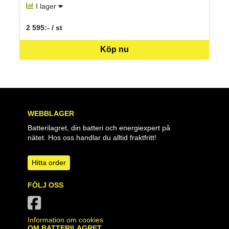
I lager
2 595:- / st
SEK per ST
Köp nu
WEBBLAGER
Batterilagret, din batteri och energiexpert på
nätet. Hos oss handlar du alltid fraktfritt!
Hitta order
FÖLJ OSS
Information om cookies
OM BATTERILAGRET