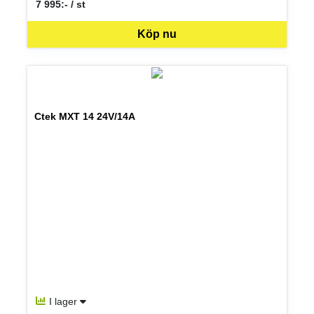
7 995:- / st
SEK per ST
Köp nu
Ctek MXT 14 24V/14A
I lager