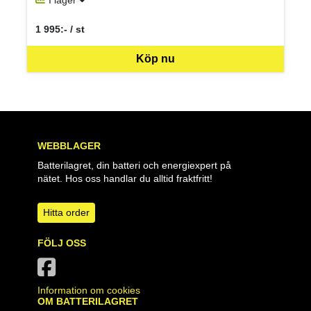
I lager
1 995:- / st
SEK per ST
Köp nu
WEBBLAGER
Batterilagret, din batteri och energiexpert på
nätet. Hos oss handlar du alltid fraktfritt!
Hitta order
FÖLJ OSS
Information om cookies
OM BATTERILAGRET