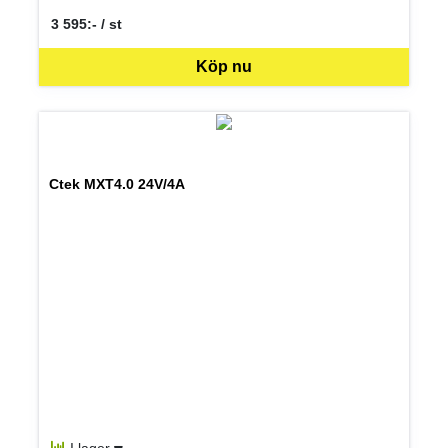
3 595:- / st
SEK per ST
Köp nu
Ctek MXT4.0 24V/4A