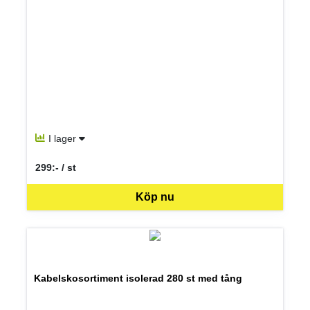
I lager
299:- / st
SEK per ST
Köp nu
Kabelskosortiment isolerad 280 st med tång