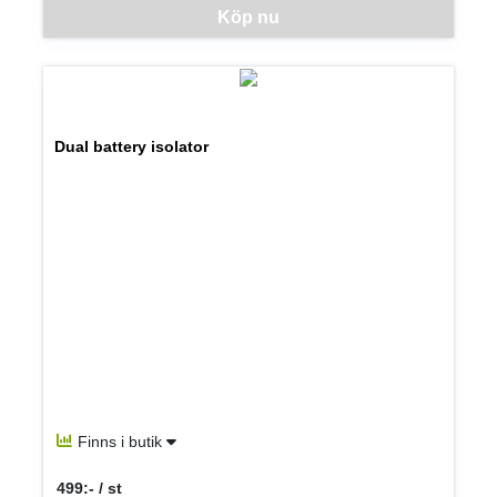
Denna vara går inte att beställa via webben just nu, vänligen kon
Köp nu
Dual battery isolator
Finns i butik
499:- / st
SEK per ST