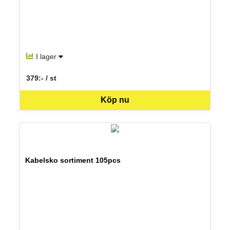
I lager
379:- / st
SEK per ST
Köp nu
Kabelsko sortiment 105pcs