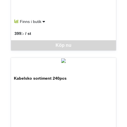
Finns i butik
399:- / st
SEK per ST
Denna vara går inte att beställa via webben just nu, vänligen kon
Köp nu
Kabelsko sortiment 240pcs