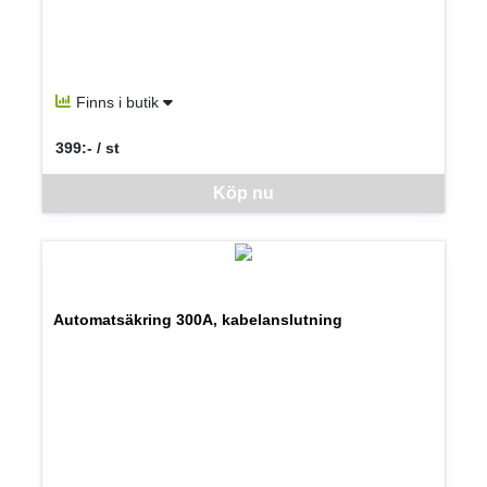
Finns i butik
399:- / st
SEK per ST
Denna vara går inte att beställa via webben just nu, vänligen kon
Köp nu
Automatsäkring 300A, kabelanslutning