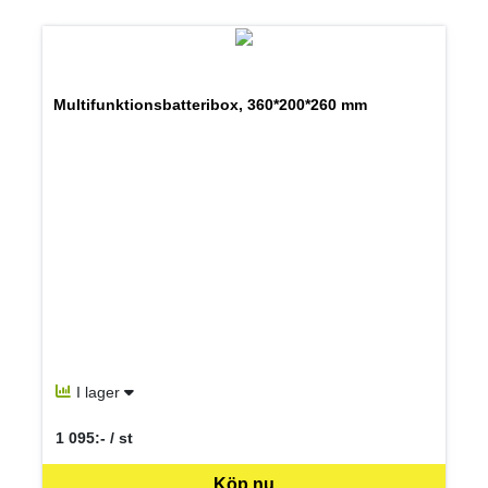
Multifunktionsbatteribox, 360*200*260 mm
I lager
1 095:- / st
SEK per ST
Köp nu