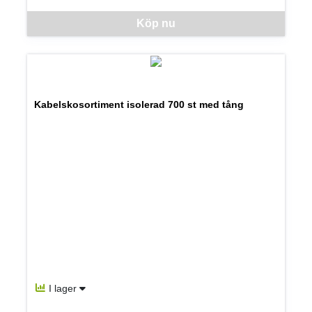
Denna vara går inte att beställa via webben just nu, vänligen kon
Köp nu
Kabelskosortiment isolerad 700 st med tång
I lager