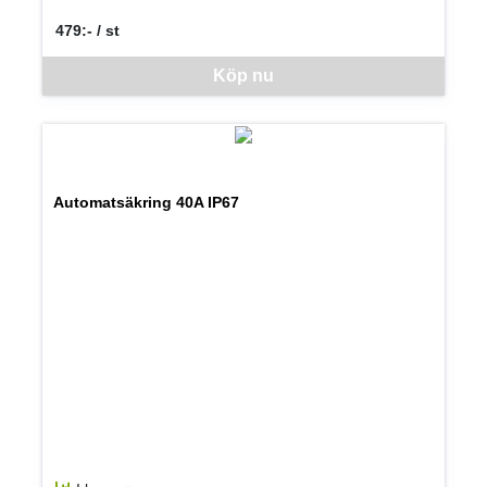
479:- / st
SEK per ST
Denna vara går inte att beställa via webben just nu, vänligen kon
Köp nu
Automatsäkring 40A IP67