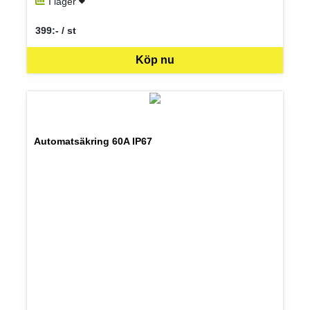
I lager
399:- / st
SEK per ST
Köp nu
Automatsäkring 60A IP67