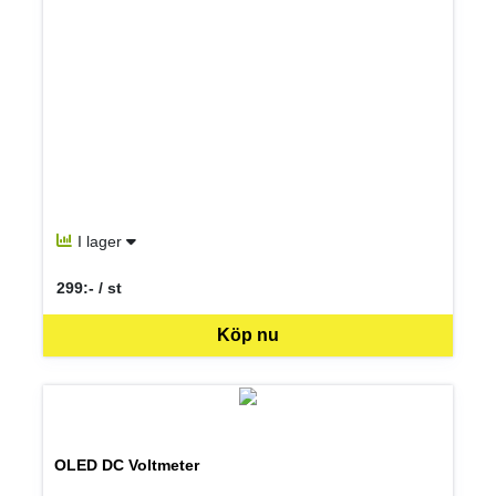
I lager
299:- / st
SEK per ST
Köp nu
OLED DC Voltmeter