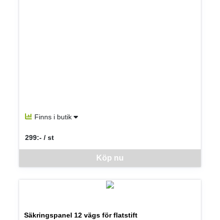
Finns i butik
299:- / st
SEK per ST
Denna vara går inte att beställa via webben just nu, vänligen kon
Köp nu
Säkringspanel 12 vägs för flatstift