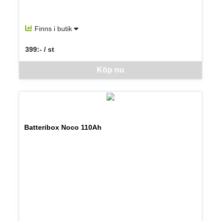
Finns i butik
399:- / st
SEK per ST
Denna vara går inte att beställa via webben just nu, vänligen kon
Köp nu
Batteribox Noco 110Ah