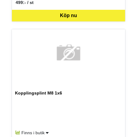
499:- / st
SEK per ST
Köp nu
Kopplingsplint M8 1x6
Finns i butik