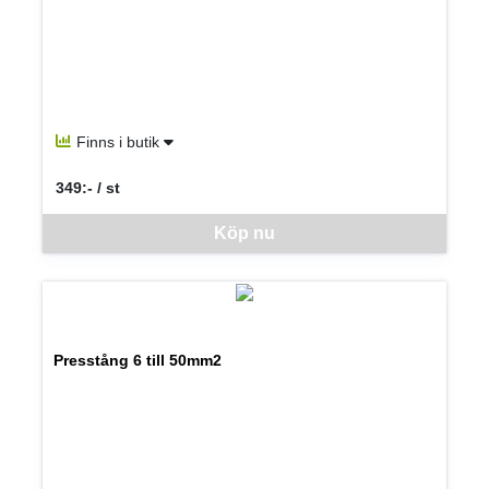
Finns i butik
349:- / st
SEK per ST
Denna vara går inte att beställa via webben just nu, vänligen kon
Köp nu
Presstång 6 till 50mm2