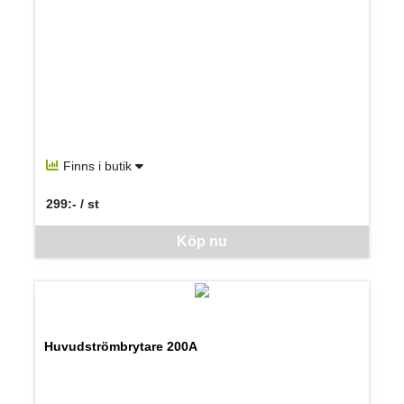
Finns i butik
299:- / st
SEK per ST
Denna vara går inte att beställa via webben just nu, vänligen kon
Köp nu
Huvudströmbrytare 200A