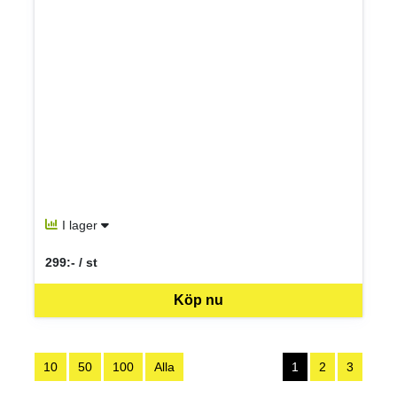
I lager
299:- / st
SEK per ST
Köp nu
10
50
100
Alla
1
2
3