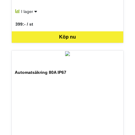
I lager
399:- / st
SEK per ST
Köp nu
Automatsäkring 80A IP67