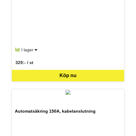
I lager
329:- / st
SEK per ST
Köp nu
Automatsäkring 150A, kabelanslutning