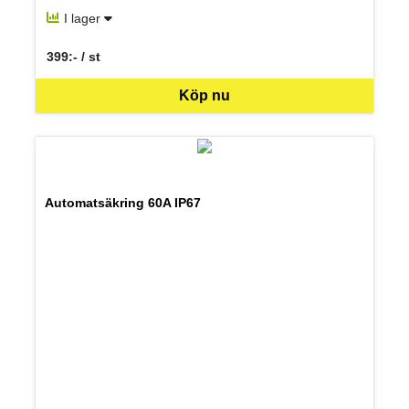
I lager
399:- / st
SEK per ST
Köp nu
Automatsäkring 60A IP67