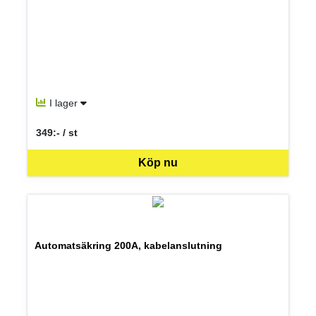
I lager
349:- / st
SEK per ST
Köp nu
Automatsäkring 200A, kabelanslutning