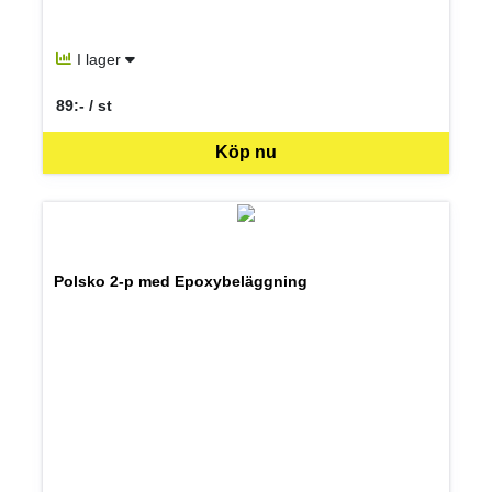
I lager
89:- / st
SEK per ST
Köp nu
Polsko 2-p med Epoxybeläggning