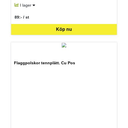
I lager
89:- / st
SEK per ST
Köp nu
Flaggpolskor tennplätt. Cu Pos