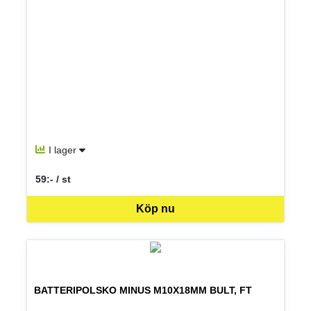
I lager
59:- / st
SEK per ST
Köp nu
BATTERIPOLSKO MINUS M10X18MM BULT, FT