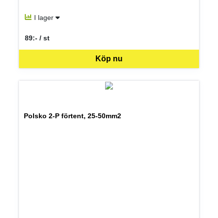
I lager
89:- / st
SEK per ST
Köp nu
Polsko 2-P förtent, 25-50mm2