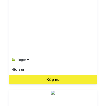
I lager
49:- / st
SEK per ST
Köp nu