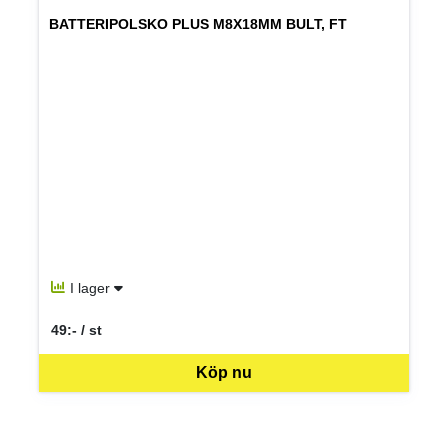
BATTERIPOLSKO PLUS M8X18MM BULT, FT
I lager
49:- / st
SEK per ST
Köp nu