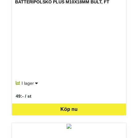
BATTERIPOLSKO PLUS M10X18MM BULT, FT
I lager
49:- / st
SEK per ST
Köp nu