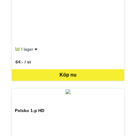
I lager
64:- / st
SEK per ST
Köp nu
Polsko 1-p HD