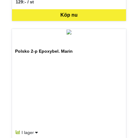
129:- / st
SEK per ST
Köp nu
Polsko 2-p Epoxybel. Marin
I lager