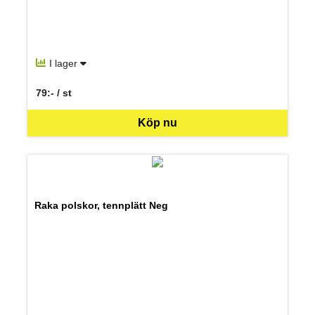
I lager
79:- / st
SEK per ST
Köp nu
Raka polskor, tennplätt Neg