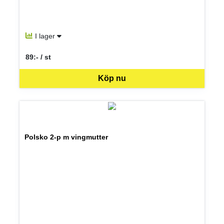
I lager
89:- / st
SEK per ST
Köp nu
Polsko 2-p m vingmutter