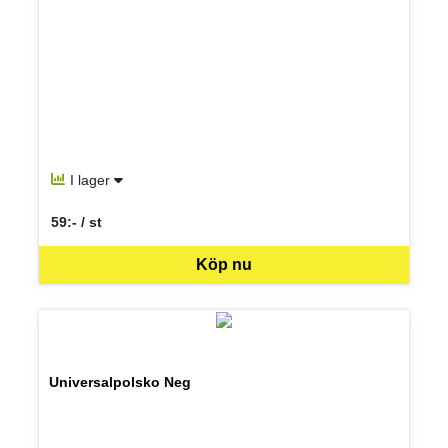
I lager
59:- / st
SEK per ST
Köp nu
Universalpolsko Neg