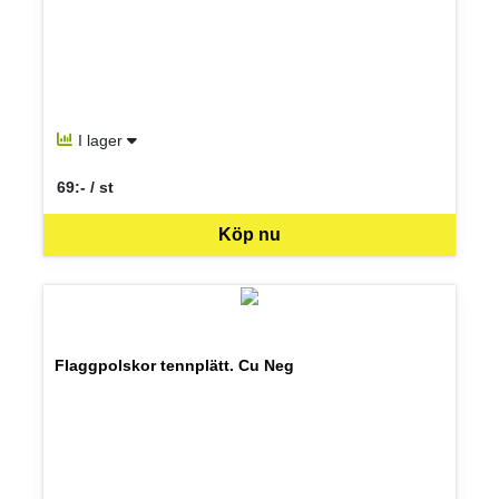
I lager
69:- / st
SEK per ST
Köp nu
Flaggpolskor tennplätt. Cu Neg