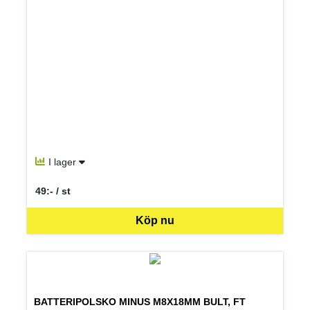
I lager
49:- / st
SEK per ST
Köp nu
BATTERIPOLSKO MINUS M8X18MM BULT, FT