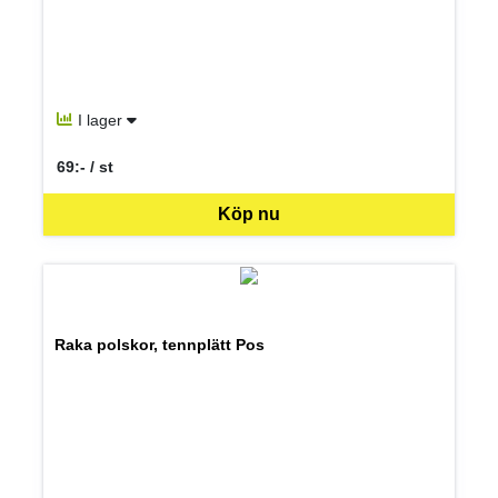
I lager
69:- / st
SEK per ST
Köp nu
Raka polskor, tennplätt Pos