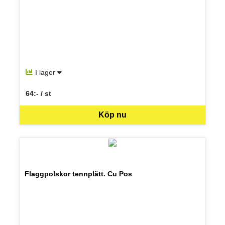
I lager
64:- / st
SEK per ST
Köp nu
Flaggpolskor tennplätt. Cu Pos