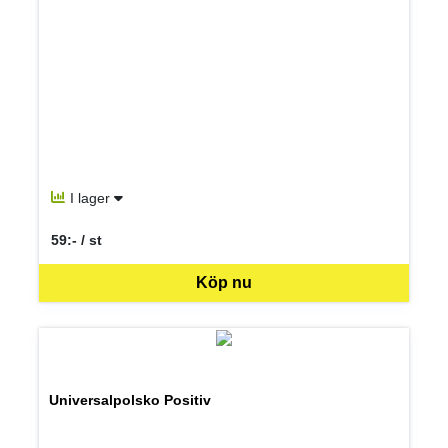
I lager
59:- / st
SEK per ST
Köp nu
Universalpolsko Positiv