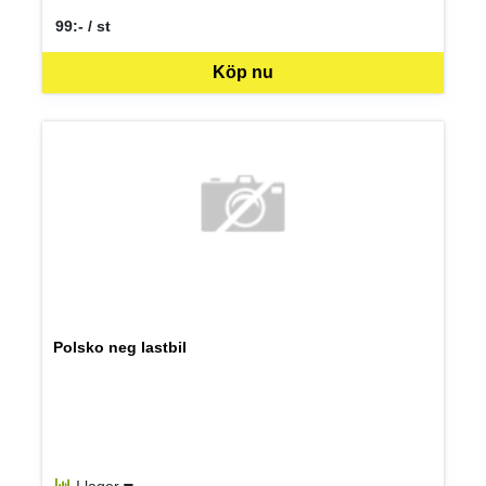
99:- / st
SEK per ST
Köp nu
Polsko neg lastbil