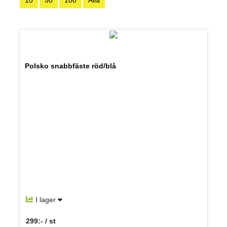
10
50
100
Alla
Polsko snabbfäste röd/blå
I lager
299:- / st
SEK per ST