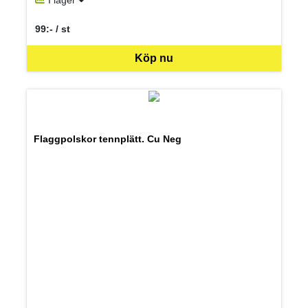
I lager
99:- / st
SEK per ST
Köp nu
Flaggpolskor tennplätt. Cu Neg