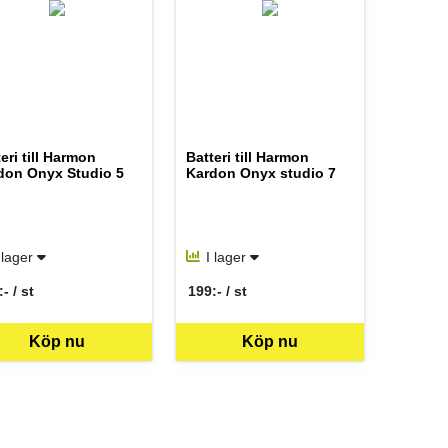
eri till Harmon
Batteri till Harmon
don Onyx Studio 5
Kardon Onyx studio 7
 lager
I lager
- / st
199:- / st
 per ST
SEK per ST
Köp nu
Köp nu