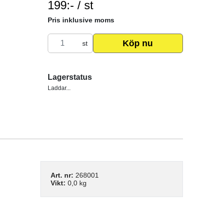
199:- / st
SEK per ST
Pris inklusive moms
Köp nu
st
Lagerstatus
Laddar...
Art. nr:
268001
Vikt:
0,0 kg