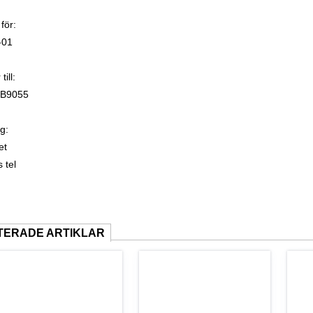
 för:
-01
till:
B9055
g:
et
 tel
TERADE ARTIKLAR