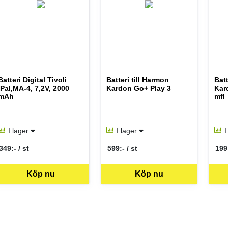
Batteri Digital Tivoli
Batteri till Harmon
Batt
iPal,MA-4, 7,2V, 2000
Kardon Go+ Play 3
Kar
mAh
mfl
I lager
I lager
I
349:- / st
599:- / st
199:
SEK per ST
SEK per ST
SEK
Köp nu
Köp nu