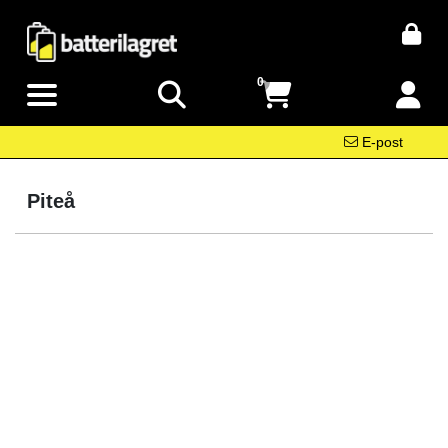
0
E-post
Piteå