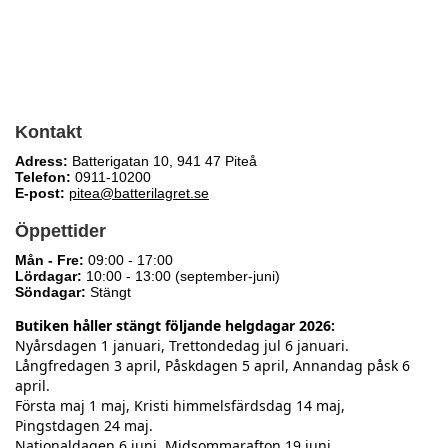
Kontakt
Adress:
Batterigatan 10, 941 47 Piteå
Telefon:
0911-10200
E-post:
pitea@batterilagret.se
Öppettider
Mån - Fre:
09:00 - 17:00
Lördagar:
10:00 - 13:00 (september-juni)
Söndagar:
Stängt
Butiken håller stängt följande helgdagar 2026:
Nyårsdagen 1 januari, Trettondedag jul 6 januari.
Långfredagen 3 april, Påskdagen 5 april, Annandag påsk 6
april.
Första maj 1 maj, Kristi himmelsfärdsdag 14 maj,
Pingstdagen 24 maj.
Nationaldagen 6 juni, Midsommarafton 19 juni,