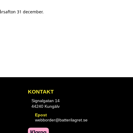
årsafton 31 december.
KONTAKT
Signalgatan 14
44240 Kungälv
Epost
webborder@batterilagret.se