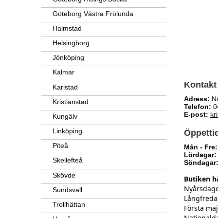
Göteborg Västra Frölunda
Halmstad
Helsingborg
Jönköping
Kalmar
Kontakt
Karlstad
Adress:
Nä
Kristianstad
Telefon:
0
E-post:
kr
Kungälv
Linköping
Öppetti
Piteå
Mån - Fre:
Lördagar:
Skellefteå
Söndagar
Skövde
Butiken hå
Nyårsdagen
Sundsvall
Långfredag
Trollhättan
Första maj
Nationald