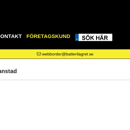
KONTAKT
FÖRETAGSKUND
webborder@batterilagret.se
anstad