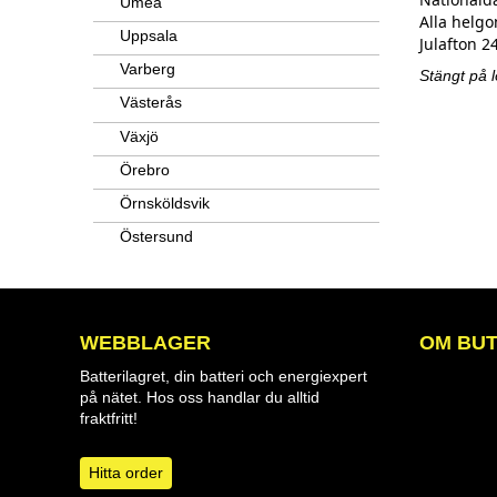
Umeå
Alla helgo
Uppsala
Julafton 
Varberg
Stängt på l
Västerås
Växjö
Örebro
Örnsköldsvik
Östersund
WEBBLAGER
OM BUT
Batterilagret, din batteri och energiexpert
på nätet. Hos oss handlar du alltid
fraktfritt!
Hitta order