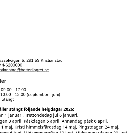
sselvägen 6, 291 59 Kristianstad
44-6200600
istianstad@batterilagret.se
der
09:00 - 17:00
10:00 - 13:00 (september - juni)
:
Stängt
ller stängt följande helgdagar 2026:
 1 januari, Trettondedag jul 6 januari.
en 3 april, Påskdagen 5 april, Annandag påsk 6 april.
 1 maj, Kristi himmelsfärdsdag 14 maj, Pingstdagen 24 maj.
agen 6 juni, Midsommarafton 19 juni, Midsommardagen 20 juni.