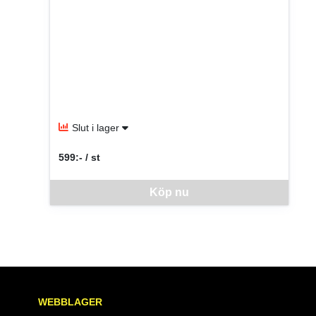
Slut i lager
599:- / st
SEK per ST
Denna vara går inte att beställa via webben just nu, vänlige
Köp nu
WEBBLAGER