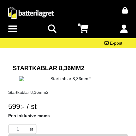
0
E-post
STARTKABLAR 8,36MM2
Startkablar 8,36mm2
SEK per ST
599:- / st
Pris inklusive moms
st