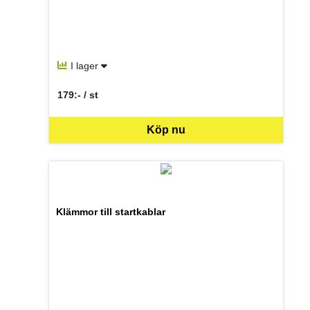
I lager
179:- / st
SEK per ST
Köp nu
Klämmor till startkablar