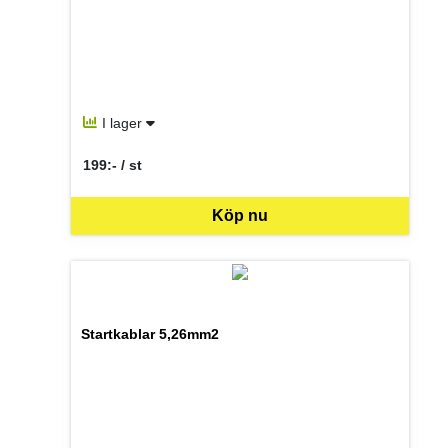
I lager
199:- / st
SEK per ST
Köp nu
Startkablar 5,26mm2