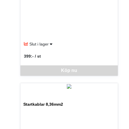
Slut i lager
399:- / st
SEK per ST
Denna vara går inte att beställa via webben just nu, vänlige
Köp nu
Startkablar 8,36mm2