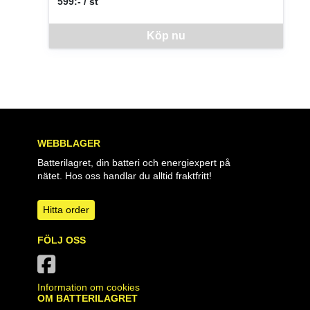
599:- / st
SEK per ST
Denna vara går inte att beställa via webben just nu, vänlige
Köp nu
WEBBLAGER
Batterilagret, din batteri och energiexpert på
nätet. Hos oss handlar du alltid fraktfritt!
Hitta order
FÖLJ OSS
Information om cookies
OM BATTERILAGRET