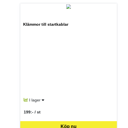
Klämmor till startkablar
I lager
199:- / st
SEK per ST
Köp nu