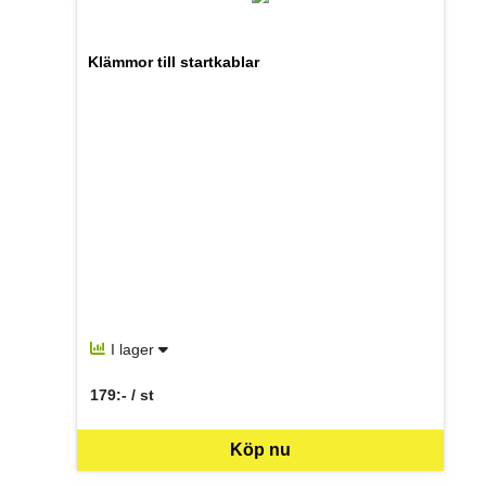
Klämmor till startkablar
I lager
179:- / st
SEK per ST
Köp nu