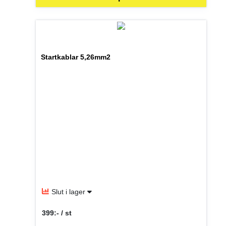
Startkablar 5,26mm2
Slut i lager
399:- / st
SEK per ST