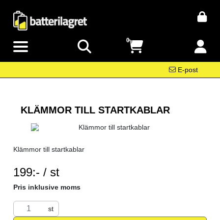
0
E-post
KLÄMMOR TILL STARTKABLAR
Klämmor till startkablar
SEK per ST
199:- / st
Pris inklusive moms
st