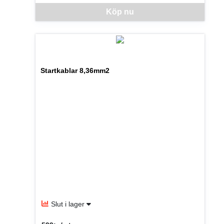
Denna vara går inte att beställa via webben just nu, vänlige
Köp nu
Startkablar 8,36mm2
Slut i lager