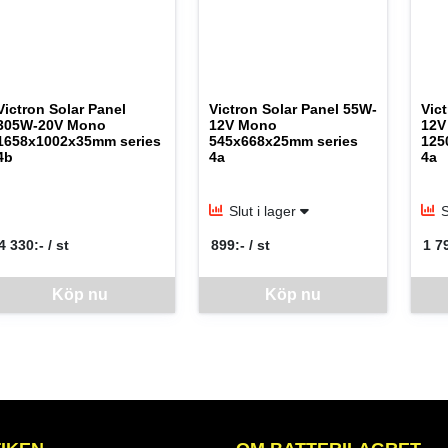
Victron Solar Panel
Victron Solar Panel 55W-
Vic
305W-20V Mono
12V Mono
12V
1658x1002x35mm series
545x668x25mm series
125
4b
4a
4a
Slut i lager
S
4 330:- / st
899:- / st
1 79
SEK per ST
SEK per ST
SEK
nna vara går inte att beställa via webben just nu, vänligen kontakta but
Köp nu
Denna vara går inte att beställa via web
Köp nu
Denna 