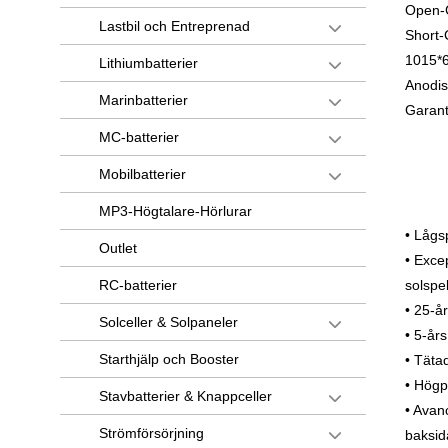
Open-C
Lastbil och Entreprenad
Short-
1015*
Lithiumbatterier
Anodis
Marinbatterier
Garant
MC-batterier
Mobilbatterier
MP3-Högtalare-Hörlurar
• Lågs
Outlet
• Excep
RC-batterier
solspe
• 25-å
Solceller & Solpaneler
• 5-år
Starthjälp och Booster
• Täta
• Högp
Stavbatterier & Knappceller
• Avan
Strömförsörjning
baksid