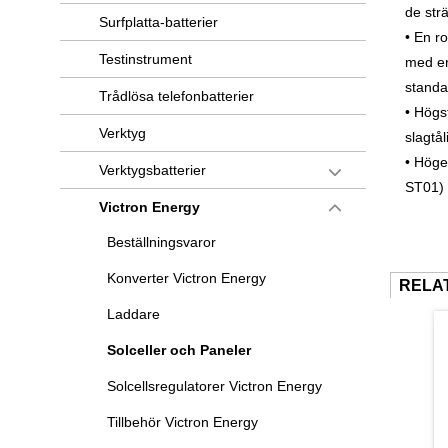
de str
Surfplatta-batterier
• En r
Testinstrument
med en
standa
Trådlösa telefonbatterier
• Högs
Verktyg
slagtål
• Höge
Verktygsbatterier
ST01) 
Victron Energy
Beställningsvaror
Konverter Victron Energy
RELA
Laddare
Solceller och Paneler
Solcellsregulatorer Victron Energy
Tillbehör Victron Energy