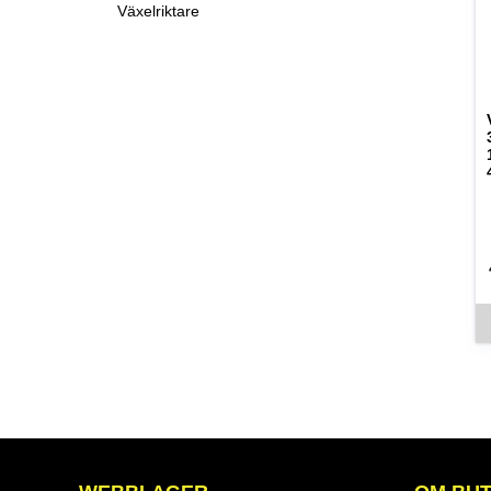
Växelriktare
De