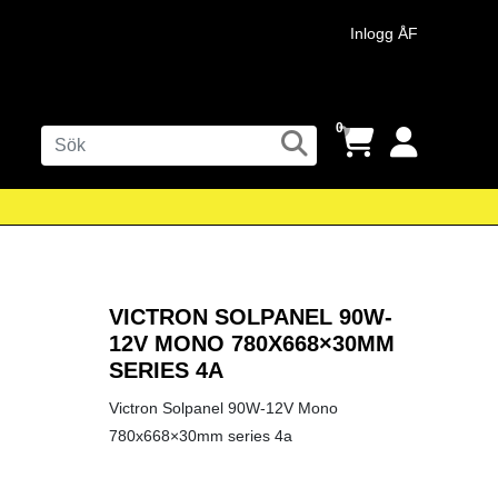
Inlogg ÅF
0
VICTRON SOLPANEL 90W-
12V MONO 780X668×30MM
SERIES 4A
Victron Solpanel 90W-12V Mono
780x668×30mm series 4a