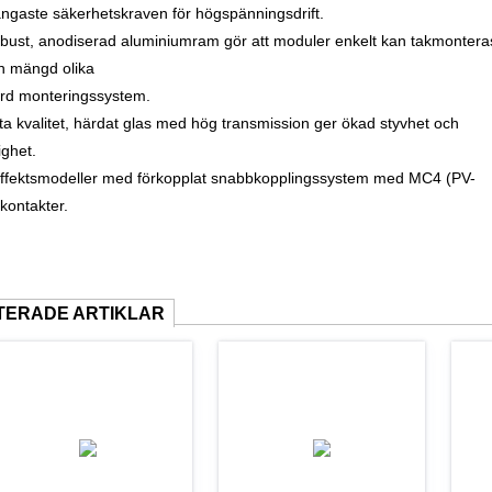
ängaste säkerhetskraven för högspänningsdrift.
obust, anodiserad aluminiumram gör att moduler enkelt kan takmontera
 mängd olika
rd monteringssystem.
ta kvalitet, härdat glas med hög transmission ger ökad styvhet och
ighet.
ffektsmodeller med förkopplat snabbkopplingssystem med MC4 (PV-
kontakter.
TERADE ARTIKLAR