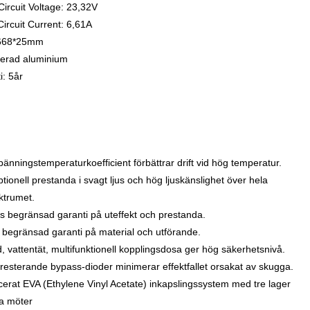
ircuit Voltage: 23,32V
Circuit Current: 6,61A
668*25mm
erad aluminium
i: 5år
pänningstemperaturkoefficient förbättrar drift vid hög temperatur.
tionell prestanda i svagt ljus och hög ljuskänslighet över hela
ktrumet.
rs begränsad garanti på uteffekt och prestanda.
s begränsad garanti på material och utförande.
d, vattentät, multifunktionell kopplingsdosa ger hög säkerhetsnivå.
resterande bypass-dioder minimerar effektfallet orsakat av skugga.
cerat EVA (Ethylene Vinyl Acetate) inkapslingssystem med tre lager
a möter