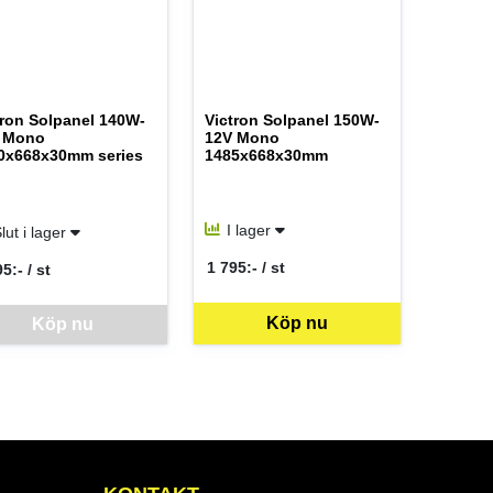
tron Solpanel 140W-
Victron Solpanel 150W-
 Mono
12V Mono
0x668x30mm series
1485x668x30mm
I lager
lut i lager
1 795:- / st
5:- / st
SEK per ST
 per ST
Köp nu
iken för mer information.
ben just nu, vänligen kontakta butiken för mer information.
vara går inte att beställa via webben just nu, vänligen kontakta butike
Köp nu