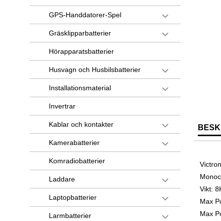
GPS-Handdatorer-Spel
Gräsklipparbatterier
Hörapparatsbatterier
Husvagn och Husbilsbatterier
Installationsmaterial
Invertrar
Kablar och kontakter
BESK
Kamerabatterier
Komradiobatterier
Victro
Monocr
Laddare
Vikt: 
Laptopbatterier
Max Po
Max Po
Larmbatterier