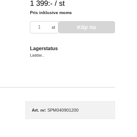
1 399:- / st
SEK per ST
Pris inklusive moms
Köp nu
st
Lagerstatus
Laddar...
Art. nr:
SPM040901200