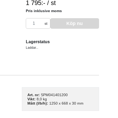
1 795:- / st
SEK per ST
Pris inklusive moms
Köp nu
st
Lagerstatus
Laddar...
Art. nr:
SPM041401200
Vikt:
8,0 kg
Mått (l/b/h):
1250 x 668 x 30 mm