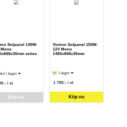
tron Solpanel 140W-
Victron Solpanel 150W-
 Mono
12V Mono
0x668x30mm series
1485x668x30mm
I lager
lut i lager
1 795:- / st
5:- / st
SEK per ST
 per ST
Köp nu
iken för mer information.
ben just nu, vänligen kontakta butiken för mer information.
vara går inte att beställa via webben just nu, vänligen kontakta butike
Köp nu