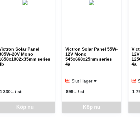
Victron Solar Panel
Victron Solar Panel 55W-
Vic
305W-20V Mono
12V Mono
12V
1658x1002x35mm series
545x668x25mm series
125
4b
4a
4a
Slut i lager
S
4 330:- / st
899:- / st
1 79
SEK per ST
SEK per ST
SEK
nna vara går inte att beställa via webben just nu, vänligen kontakta but
Köp nu
Denna vara går inte att beställa via web
Köp nu
Denna 