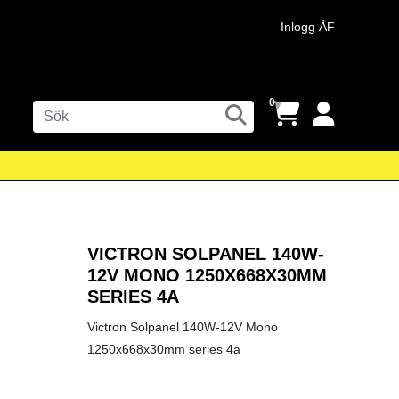
Inlogg ÅF
0
VICTRON SOLPANEL 140W-
12V MONO 1250X668X30MM
SERIES 4A
Victron Solpanel 140W-12V Mono
1250x668x30mm series 4a