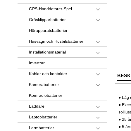
GPS-Handdatorer-Spel
Gräsklipparbatterier
Hörapparatsbatterier
Husvagn och Husbilsbatterier
Installationsmaterial
Invertrar
Kablar och kontakter
BESK
Kamerabatterier
Komradiobatterier
● Låg 
● Exce
Laddare
solljus
Laptopbatterier
● 25 å
● 5 år
Larmbatterier