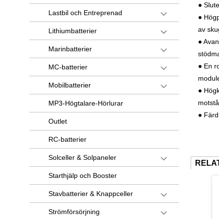
● Slute
Lastbil och Entreprenad
● Högp
av sku
Lithiumbatterier
● Avan
Marinbatterier
stödma
● En r
MC-batterier
module
Mobilbatterier
● Högk
motstå
MP3-Högtalare-Hörlurar
● Färd
Outlet
RC-batterier
Solceller & Solpaneler
RELA
Starthjälp och Booster
Stavbatterier & Knappceller
Strömförsörjning