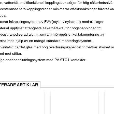
n, vattentät, multifunktionell kopplingsbox sörjer för hög säkerhetsnivå.
resterande förbikopplingsdioder minimerar effektsänkningar förorsaka
gga.
cerat inkapslingssystem av EVA (etylenvinylacetat) med tre lager
terial uppfyller strängaste säkerhetskrav för högspänningsdrift.
obust, anodiserad aluminiumram möjliggör enkel takmontering av
rna med hjälp av en mängd standard monteringssystem.
valitativt härdat glas med hög överföringskapacitet förbättrar styvhet o
nd mot stötar.
iga snabbanslutningssystem med PV-STO1 kontakter.
TERADE ARTIKLAR