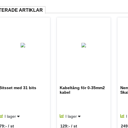
TERADE ARTIKLAR
Bitsset med 31 bits
Kabeltång för 0-35mm2
Nem
kabel
Ska
I lager
I lager
I
79:- / st
129:- / st
249: