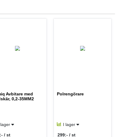
iq Avbitare med
Polrengörare
lskär, 0,2-35MM2
 lager
I lager
- / st
299:- / st