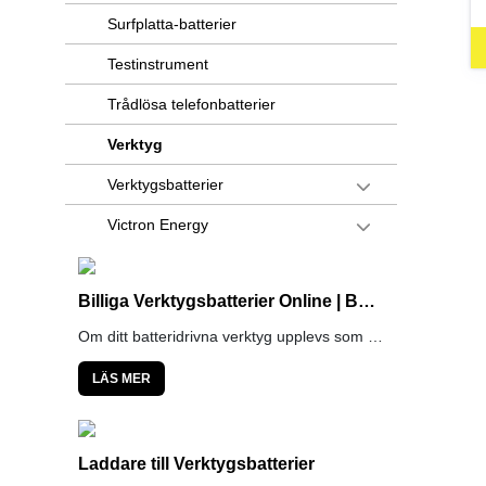
Surfplatta-batterier
Testinstrument
Trådlösa telefonbatterier
Verktyg
Verktygsbatterier
Victron Energy
Billiga Verktygsbatterier Online | Batterilagret.se
Om ditt batteridrivna verktyg upplevs som kraftlöst och slött är det sannolikt batteriet som är slut. Då är det lämpligt att byta ut batteriet till ett nytt eftersom verktyg av välkända varumärken är hållbara i många år. På Batterilagret hittar du billiga verktygsbatterier av hög kvalitet i ett brett och välsorterat sortiment.
LÄS MER
Laddare till Verktygsbatterier