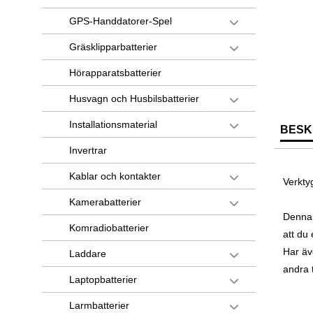
GPS-Handdatorer-Spel
Gräsklipparbatterier
Hörapparatsbatterier
Husvagn och Husbilsbatterier
Installationsmaterial
BESK
Invertrar
Kablar och kontakter
Verktyg
Kamerabatterier
Denna 
Komradiobatterier
att du 
Har äv
Laddare
andra 
Laptopbatterier
Larmbatterier