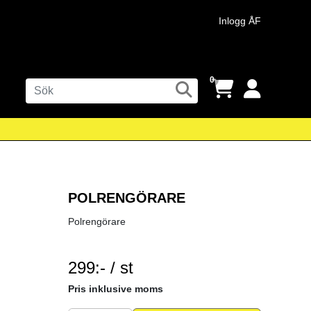
Inlogg ÅF
0
POLRENGÖRARE
Polrengörare
299:- / st
SEK per ST
Pris inklusive moms