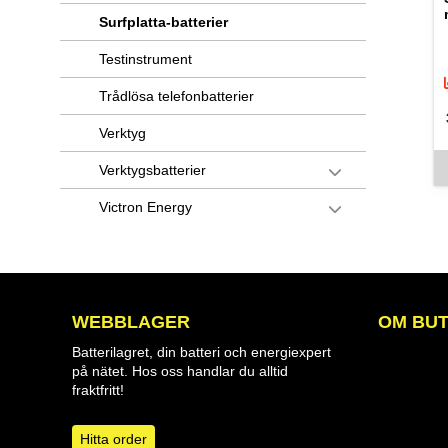
Surfplatta-batterier
Testinstrument
Trådlösa telefonbatterier
Verktyg
De
Verktygsbatterier
Victron Energy
WEBBLAGER
OM BUT
Batterilagret, din batteri och energiexpert
på nätet. Hos oss handlar du alltid
fraktfritt!
Hitta order