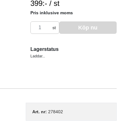
399:- / st
SEK per ST
Pris inklusive moms
Köp nu
st
Lagerstatus
Laddar...
Art. nr:
278402