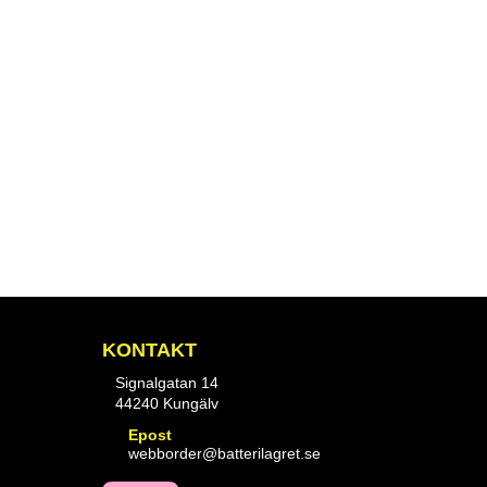
iken för mer information.
ben just nu, vänligen kontakta butiken för mer information.
KONTAKT
Signalgatan 14
44240 Kungälv
Epost
webborder@batterilagret.se