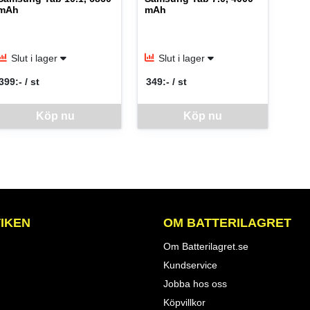
mAh
mAh
Slut i lager
Slut i lager
399:- / st
349:- / st
SEK per ST
SEK per ST
nna vara går inte att beställa via webben just nu, vänligen kontakta but
Köp nu
Denna vara går inte att beställa via web
Köp nu
IKEN
OM BATTERILAGRET
Om Batterilagret.se
Kundservice
Jobba hos oss
Köpvillkor