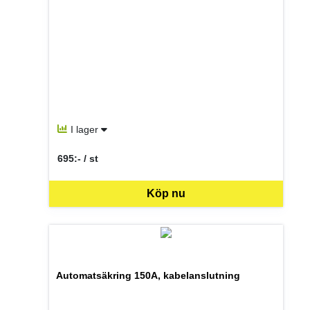
I lager
695:- / st
SEK per ST
Köp nu
Automatsäkring 150A, kabelanslutning