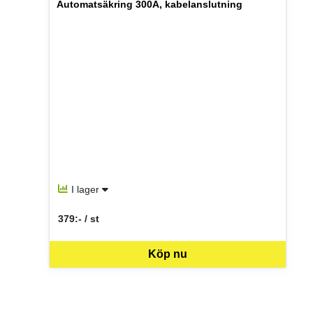
Automatsäkring 300A, kabelanslutning
I lager
379:- / st
SEK per ST
Köp nu