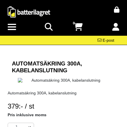
0
E-post
AUTOMATSÄKRING 300A,
KABELANSLUTNING
Automatsäkring 300A, kabelanslutning
SEK per ST
379:- / st
Pris inklusive moms