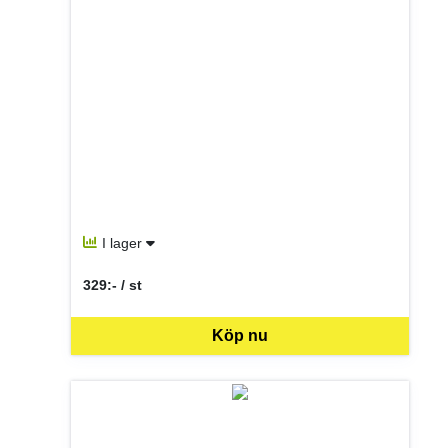
I lager
329:- / st
SEK per ST
Köp nu