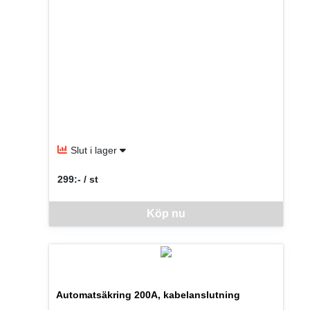
Slut i lager
299:- / st
SEK per ST
Denna vara går inte att beställa via webben just nu, vänlige
Köp nu
Automatsäkring 200A, kabelanslutning