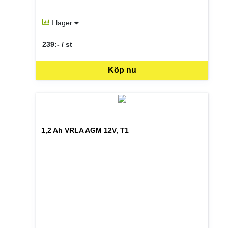
I lager
239:- / st
SEK per ST
Köp nu
1,2 Ah VRLA AGM 12V, T1