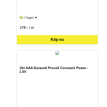
I lager
179:- / st
SEK per ST
Köp nu
10x AAA Duracell Procell Constant Power -
1.5V