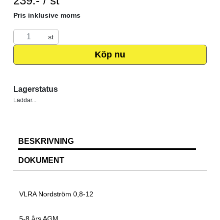
239:- / st
Pris inklusive moms
st
Köp nu
Lagerstatus
Laddar...
BESKRIVNING
DOKUMENT
VLRA Nordström 0,8-12
5-8 års AGM