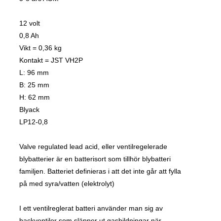
12 volt
0,8 Ah
Vikt = 0,36 kg
Kontakt = JST VH2P
L: 96 mm
B: 25 mm
H: 62 mm
Blyack
LP12-0,8
Valve regulated lead acid, eller ventilregelerade
blybatterier är en batterisort som tillhör blybatteri
familjen. Batteriet definieras i att det inte går att fylla
på med syra/vatten (elektrolyt)
I ett ventilreglerat batteri använder man sig av
backventiler som släpper ut gasbildningar när