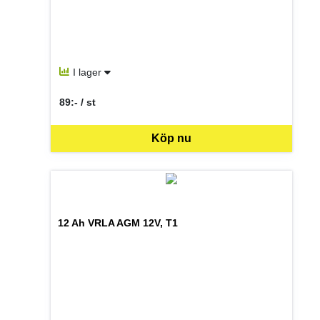
I lager
89:- / st
SEK per ST
Köp nu
12 Ah VRLA AGM 12V, T1