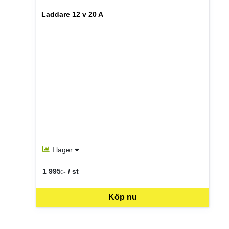
Laddare 12 v 20 A
I lager
1 995:- / st
SEK per ST
Köp nu