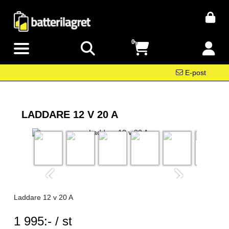
0
E-post
LADDARE 12 V 20 A
Laddare 12 v 20 A
SEK per ST
1 995:- / st