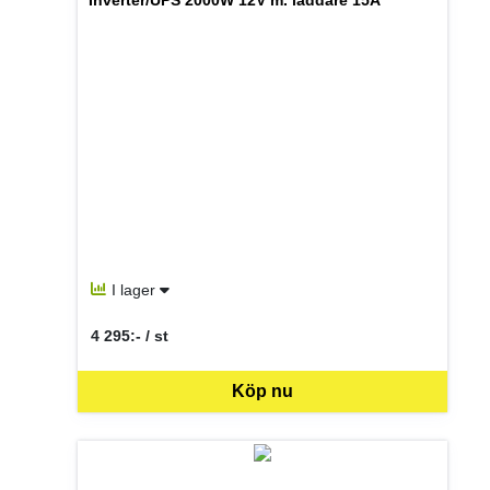
Inverter/UPS 2000W 12V m. laddare 15A
I lager
4 295:- / st
SEK per ST
Köp nu