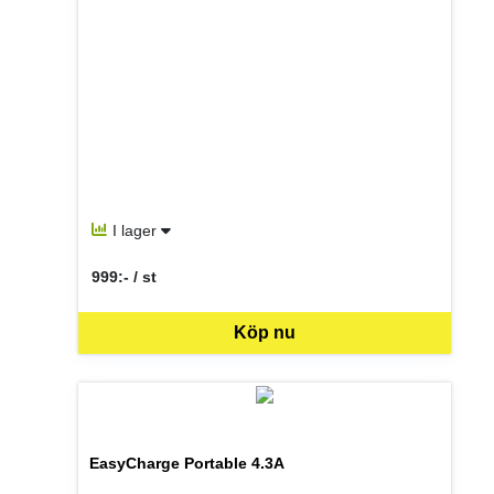
I lager
999:- / st
SEK per ST
Köp nu
EasyCharge Portable 4.3A