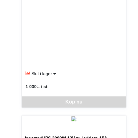
Slut i lager
1 030:- / st
SEK per ST
Denna vara går inte att beställa via webben just nu, vänlige
Köp nu