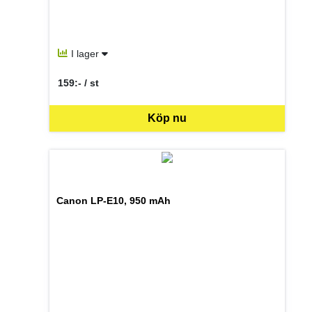
I lager
159:- / st
SEK per ST
Köp nu
Canon LP-E10, 950 mAh