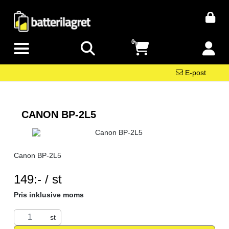
0
E-post
CANON BP-2L5
Canon BP-2L5
SEK per ST
149:- / st
Pris inklusive moms
st