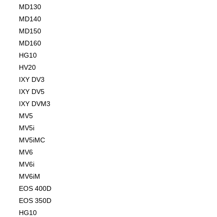
MD130
MD140
MD150
MD160
HG10
HV20
IXY DV3
IXY DV5
IXY DVM3
MV5
MV5i
MV5iMC
MV6
MV6i
MV6iM
EOS 400D
EOS 350D
HG10