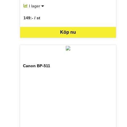
I lager
149:- / st
SEK per ST
Köp nu
Canon BP-511