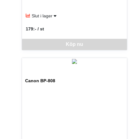
Slut i lager
179:- / st
SEK per ST
Denna vara går inte att beställa via webben just nu, vänlige
Köp nu
Canon BP-808