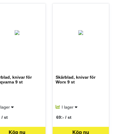
blad, knivar för
Skärblad, knivar för
qvarna 9 st
Worx 9 st
 lager
I lager
 / st
69:- / st
 per ST
SEK per ST
Köp nu
Köp nu
iken för mer information.