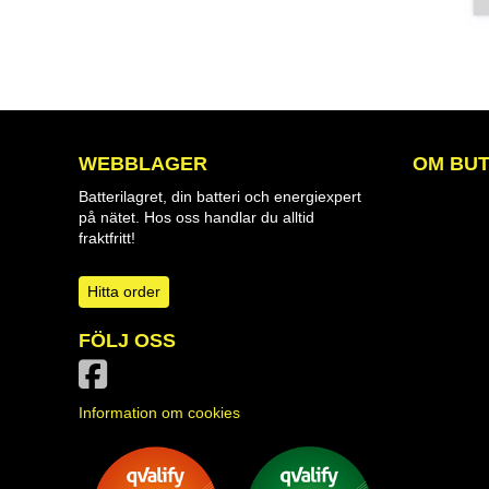
WEBBLAGER
OM BUT
Batterilagret, din batteri och energiexpert
på nätet. Hos oss handlar du alltid
fraktfritt!
Hitta order
FÖLJ OSS
Information om cookies