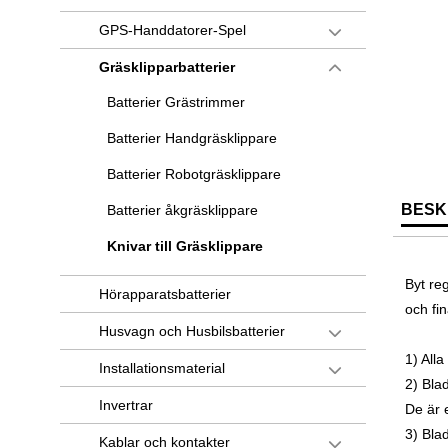
GPS-Handdatorer-Spel
Gräsklipparbatterier
Batterier Grästrimmer
Batterier Handgräsklippare
Batterier Robotgräsklippare
BESK
Batterier åkgräsklippare
Knivar till Gräsklippare
Byt reg
Hörapparatsbatterier
och fi
Husvagn och Husbilsbatterier
1) Alla
Installationsmaterial
2) Blad
Invertrar
De är e
3) Bla
Kablar och kontakter