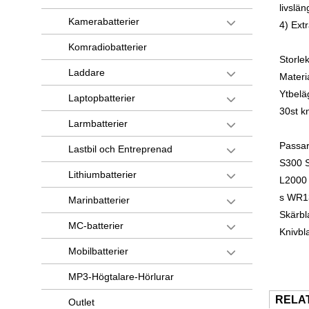
livslän
Kamerabatterier
4) Extr
Komradiobatterier
Storl
Laddare
Materia
Ytbelä
Laptopbatterier
30st k
Larmbatterier
Passar
Lastbil och Entreprenad
S300 
Lithiumbatterier
L2000 
s WR1
Marinbatterier
Skärbl
MC-batterier
Knivbl
Mobilbatterier
MP3-Högtalare-Hörlurar
RELA
Outlet