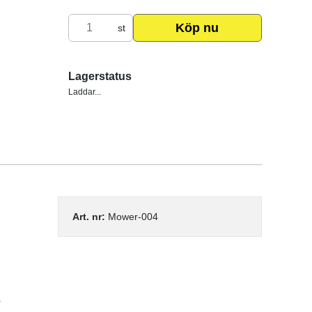
Köp nu
st
Lagerstatus
Laddar...
Art. nr:
Mower-004
r