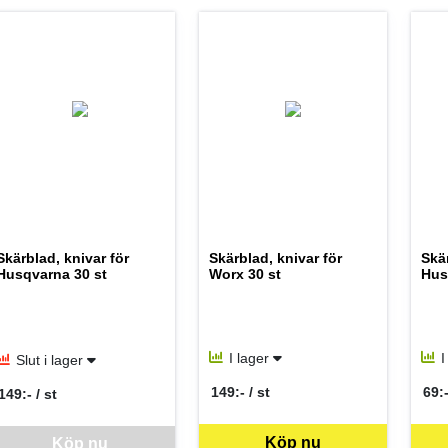
Skärblad, knivar för
Skärblad, knivar för
Skär
Husqvarna 30 st
Worx 30 st
Hus
I lager
I
Slut i lager
149:- / st
69:-
149:- / st
SEK per ST
SEK
SEK per ST
Köp nu
nna vara går inte att beställa via webben just nu, vänligen kontakta but
Köp nu