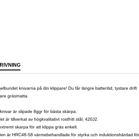
RIVNING
elbundet knivarna på din klippare! Du får längre batteritid, tystare drift
nare gräsmatta.
 knivar är slipade 8ggr för bästa skärpa.
et är tillverkat av högkvalitativt rostfritt stål, 420J2.
xtremt skarpa för att klippa gräs enkelt.
den är HRC48-58 värmebehandlade för styrka och induktionshärdad fö