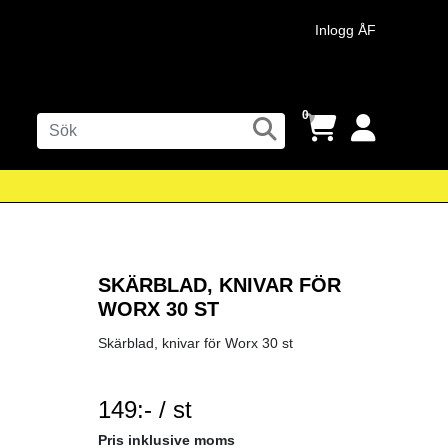
Inlogg ÅF
0
SKÄRBLAD, KNIVAR FÖR
WORX 30 ST
Skärblad, knivar för Worx 30 st
149:- / st
SEK per ST
Pris inklusive moms