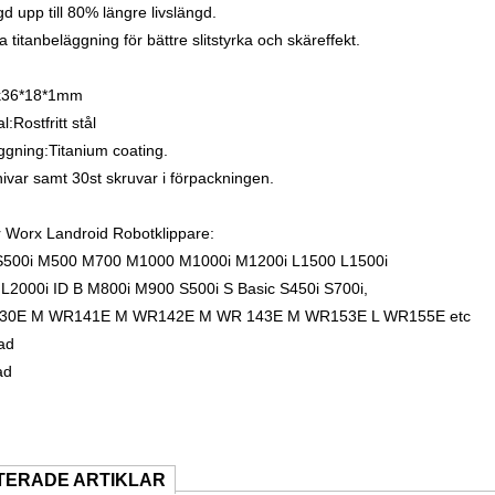
gd upp till 80% längre livslängd.
a titanbeläggning för bättre slitstyrka och skäreffekt.
ek36*18*1mm
l:Rostfritt stål
ggning:Titanium coating.
nivar samt 30st skruvar i förpackningen.
 Worx Landroid Robotklippare:
S500i M500 M700 M1000 M1000i M1200i L1500 L1500i
L2000i ID B M800i M900 S500i S Basic S450i S700i,
30E M WR141E M WR142E M WR 143E M WR153E L WR155E etc
ad
ad
TERADE ARTIKLAR