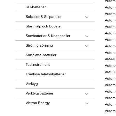
Autom
RC-batterier
Autom
Autom
Solceller & Solpaneler
Autom
Starthjälp och Booster
Autom
Autom
Stavbatterier & Knappceller
Autom
Strömförsörjning
Autom
Autom
Surfplatta-batterier
AM44
Testinstrument
Autmo
AM55
Trådlösa telefonbatterier
Autom
Verktyg
Autom
Autom
Verktygsbatterier
Autom
Victron Energy
Autom
Autom