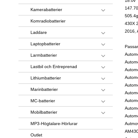
18.0v
147.70
Kamerabatterier
505.4g
Komradiobatterier
430X 
2016,
Laddare
Laptopbatterier
Passar 
Autom
Larmbatterier
Autom
Lastbil och Entreprenad
Autom
Autom
Lithiumbatterier
Autom
Marinbatterier
Autom
Autom
MC-batterier
Autom
Mobilbatterier
Autom
Autmo
MP3-Högtalare-Hörlurar
AM43
Outlet