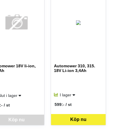
omower 18V li-ion,
Automower 310, 315.
 Ah
18V Li-ion 3,4Ah
I lager
lut i lager
599:- / st
- / st
SEK per ST
 per ST
Köp nu
vara går inte att beställa via webben just nu, vänligen kontakta butike
Köp nu