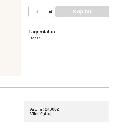
Köp nu
st
Lagerstatus
Laddar...
Art. nr:
248802
Vikt:
0,4 kg