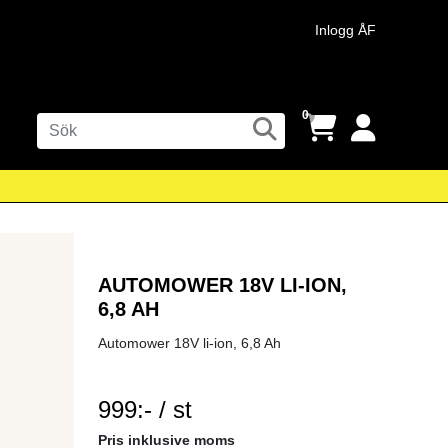
Inlogg ÅF
0
AUTOMOWER 18V LI-ION,
6,8 AH
Automower 18V li-ion, 6,8 Ah
999:- / st
SEK per ST
Pris inklusive moms