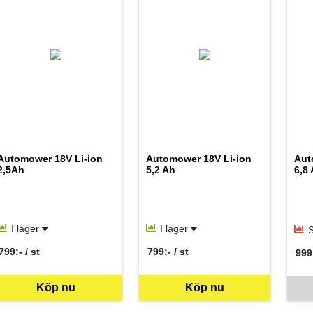
Automower 18V Li-ion
Automower 18V Li-ion
Aut
2,5Ah
5,2 Ah
6,8
I lager
I lager
S
799:- / st
799:- / st
999:
SEK per ST
SEK per ST
SEK
Köp nu
Köp nu
Denna 