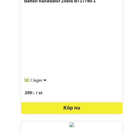
Batteri handdator Zebra BT17790-1
I lager
299:- / st
SEK per ST
Köp nu