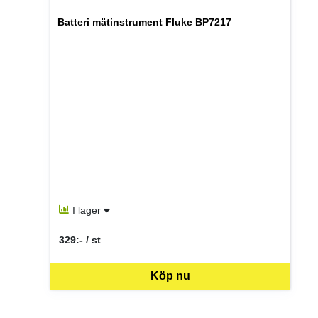
Batteri mätinstrument Fluke BP7217
I lager
329:- / st
SEK per ST
Köp nu