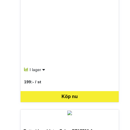
I lager
199:- / st
SEK per ST
Köp nu