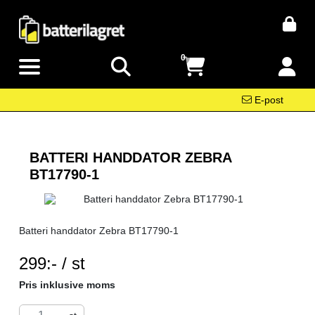
0
E-post
BATTERI HANDDATOR ZEBRA
BT17790-1
Batteri handdator Zebra BT17790-1
SEK per ST
299:- / st
Pris inklusive moms