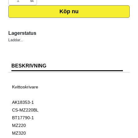
st
Köp nu
Lagerstatus
Laddar...
BESKRIVNING
Kvittoskrivare
AK18353-1
CS-MZ220BL
BT17790-1
MZ220
MZ320