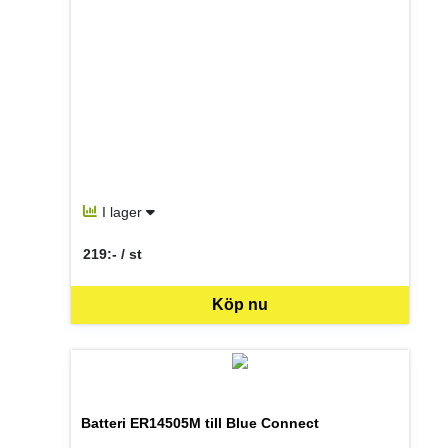
I lager
219:- / st
SEK per ST
Köp nu
Batteri ER14505M till Blue Connect