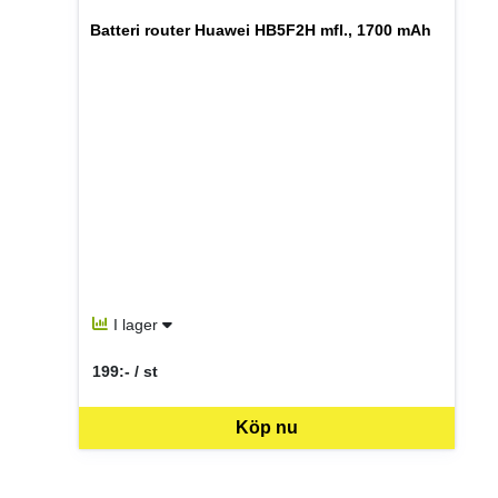
Batteri router Huawei HB5F2H mfl., 1700 mAh
I lager
199:- / st
SEK per ST
Köp nu