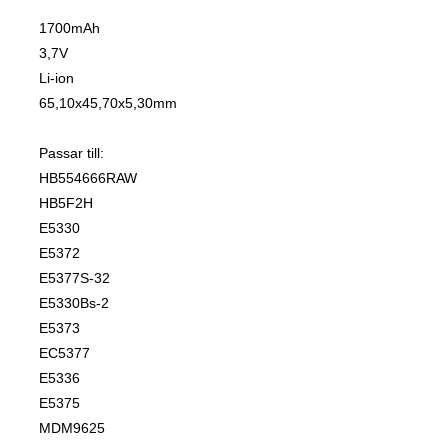
1700mAh
3,7V
Li-ion
65,10x45,70x5,30mm
Passar till:
HB554666RAW
HB5F2H
E5330
E5372
E5377S-32
E5330Bs-2
E5373
EC5377
E5336
E5375
MDM9625