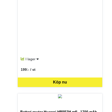
I lager
199:- / st
SEK per ST
Köp nu
Batteri router Huawei HB5F2H mfl., 1700 mAh