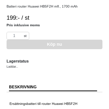
Batteri router Huawei HB5F2H mfl., 1700 mAh
SEK per ST
199:- / st
Pris inklusive moms
st
Köp nu
Lagerstatus
Laddar...
BESKRIVNING
Ersättningsbatteri till router Huawei HB5F2H