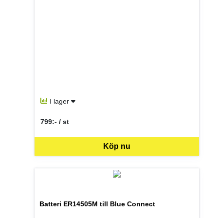
I lager
799:- / st
SEK per ST
Köp nu
Batteri ER14505M till Blue Connect