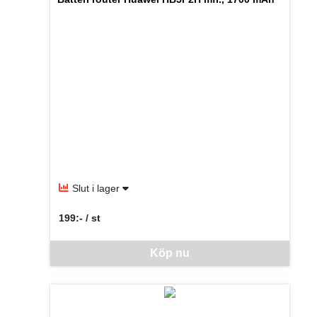
Slut i lager
199:- / st
SEK per ST
Denna vara går inte att beställa via webben just nu, vänlige
Köp nu