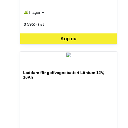
I lager
3 595:- / st
SEK per ST
Köp nu
Laddare för golfvagnsbatteri Lithium 12V,
16Ah