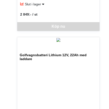
Slut i lager
2 849:- / st
SEK per ST
Denna vara går inte att beställa via webben just nu, vänlige
Köp nu
Golfvagnsbatteri Lithium 12V, 22Ah med
laddare