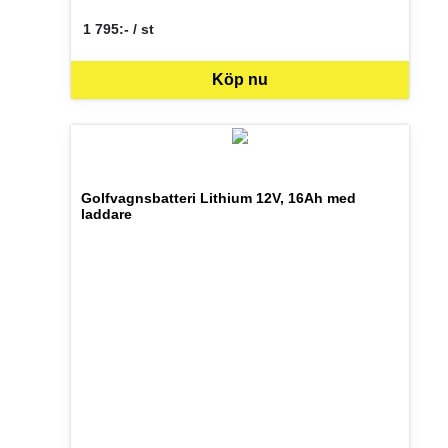
1 795:- / st
SEK per ST
Köp nu
Golfvagnsbatteri Lithium 12V, 16Ah med
laddare