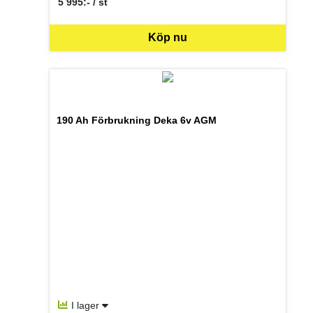
5 995:- / st
SEK per ST
Köp nu
190 Ah Förbrukning Deka 6v AGM
I lager