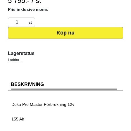
5 795:- / st
Pris inklusive moms
st
Köp nu
Lagerstatus
Laddar...
BESKRIVNING
Deka Pro Master Förbrukning 12v
155 Ah