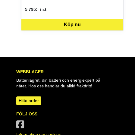
5 795:- / st
SEK per ST
Köp nu
WEBBLAGER
Batterilagret, din batteri och energiexpert på
nätet. Hos oss handlar du alltid fraktfritt!
Hitta order
FÖLJ OSS
Information om cookies