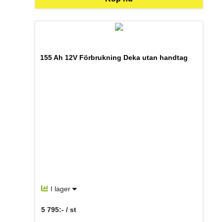
155 Ah 12V Förbrukning Deka utan handtag
I lager
5 795:- / st
SEK per ST