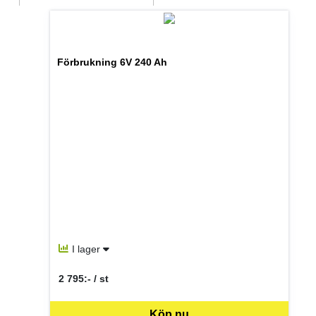
Förbrukning 6V 240 Ah
I lager
2 795:- / st
SEK per ST
Köp nu