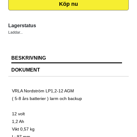
Köp nu
Lagerstatus
Laddar...
BESKRIVNING
DOKUMENT
VRLA Nordström LP1,2-12 AGM
( 5-8 års batterier ) larm och backup
12 volt
1,2 Ah
Vikt 0,57 kg
L: 97 mm