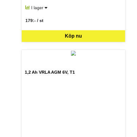
I lager
179:- / st
SEK per ST
Köp nu
1,2 Ah VRLA AGM 6V, T1