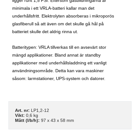
ligger runt 1,5 PSI. Eftersom gasbildningarna är
minimala i ett VRLA-batteri kallar man det
underhållsfritt. Elektrolyten absorberas i mikroporös
glasfiberull så att även om det skulle gå hål på
batteriet skulle det aldrig rinna ut.
Batteritypen: VRLA tillverkas till en avsevärt stor
mängd applikationer. Bland annat är standby
applikationer med underhållsladdning ett vanligt
användningsområde. Detta kan vara maskiner
såsom: larmstationer, UPS-system och datorer.
Art. nr:
LP1,2-12
Vikt:
0,6 kg
Mått (l/b/h):
97 x 43 x 58 mm