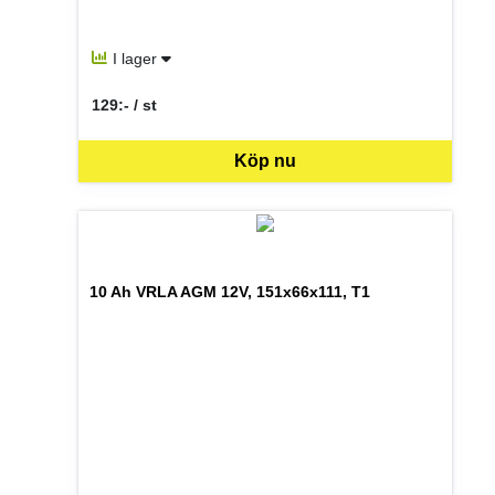
I lager
129:- / st
SEK per ST
Köp nu
10 Ah VRLA AGM 12V, 151x66x111, T1