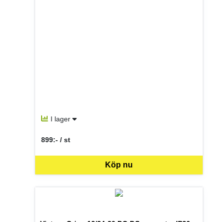
I lager
899:- / st
SEK per ST
Köp nu