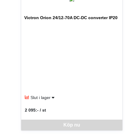
Victron Orion 24/12-70A DC-DC converter IP20
Slut i lager
2 095:- / st
SEK per ST
Denna vara går inte att beställa via webben just nu, vänlige
Köp nu