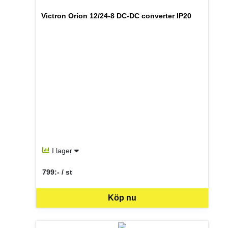
Victron Orion 12/24-8 DC-DC converter IP20
I lager
799:- / st
SEK per ST
Köp nu