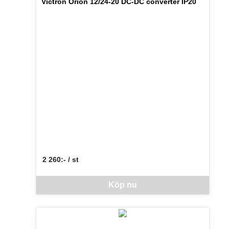
Victron Orion 12/24-20 DC-DC converter IP20
2 260:- / st
SEK per ST
Denna vara går inte att beställa via webben just nu, vänlige
Köp nu