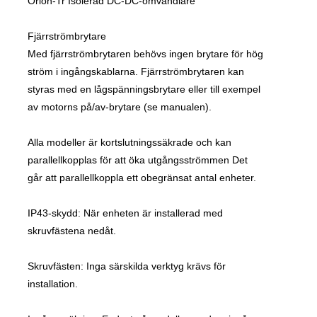
Orion-Tr Isolerad DC-DC-omvandlare
Fjärrströmbrytare
Med fjärrströmbrytaren behövs ingen brytare för hög
ström i ingångskablarna. Fjärrströmbrytaren kan
styras med en lågspänningsbrytare eller till exempel
av motorns på/av-brytare (se manualen).
Alla modeller är kortslutningssäkrade och kan
parallellkopplas för att öka utgångsströmmen Det
går att parallellkoppla ett obegränsat antal enheter.
IP43-skydd: När enheten är installerad med
skruvfästena nedåt.
Skruvfästen: Inga särskilda verktyg krävs för
installation.