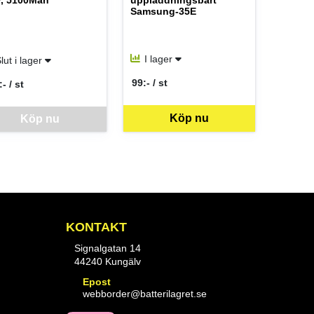
V, 5100Mah
uppladdningsbart
Samsung-35E
I lager
lut i lager
99:- / st
- / st
SEK per ST
 per ST
Köp nu
vara går inte att beställa via webben just nu, vänligen kontakta butike
Köp nu
KONTAKT
Signalgatan 14
44240 Kungälv
Epost
webborder@batterilagret.se