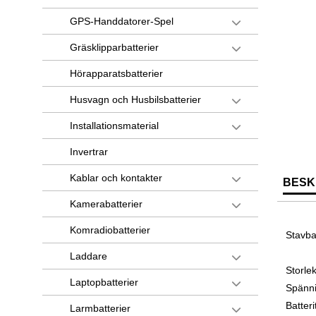
GPS-Handdatorer-Spel
Gräsklipparbatterier
Hörapparatsbatterier
Husvagn och Husbilsbatterier
Installationsmaterial
Invertrar
Kablar och kontakter
BESK
Kamerabatterier
Komradiobatterier
Stavba
Laddare
Storle
Laptopbatterier
Spänni
Batteri
Larmbatterier