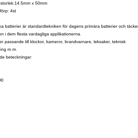
 storlek:14.5mm x 50mm
 förp: 4st
ska batterier är standardtekniken för dagens primära batterier och täcke
n i dem flesta vardagliga applikationerna.
ier passande till klockor, kameror, brandvarnare, leksaker, teknisk
ning m.m.
de beteckningar:
00