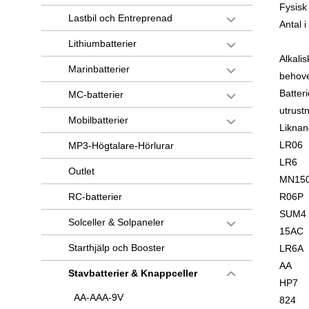
Fysisk
Lastbil och Entreprenad
Antal i
Lithiumbatterier
Alkali
Marinbatterier
behove
Batter
MC-batterier
utrust
Mobilbatterier
Liknan
LR06
MP3-Högtalare-Hörlurar
LR6
Outlet
MN15
RC-batterier
R06P
SUM4
Solceller & Solpaneler
15AC
Starthjälp och Booster
LR6A
AA
Stavbatterier & Knappceller
HP7
AA-AAA-9V
824