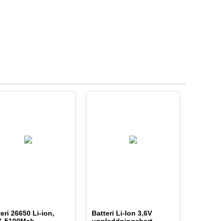
eri 26650 Li-ion,
Batteri Li-Ion 3,6V