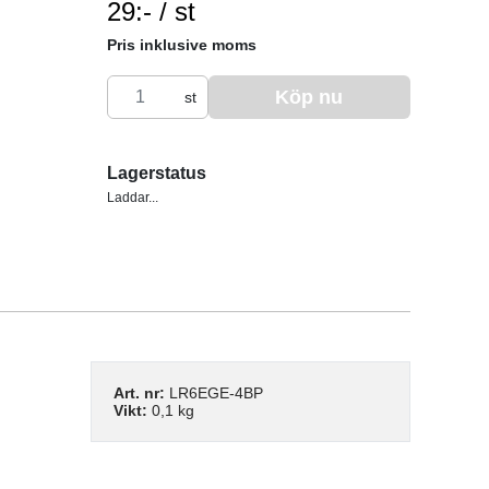
29:- / st
SEK per ST
Pris inklusive moms
Köp nu
st
Lagerstatus
Laddar...
Art. nr:
LR6EGE-4BP
Vikt:
0,1 kg