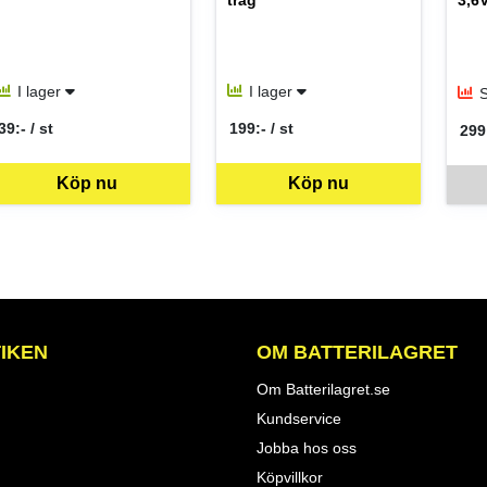
tråg
3,6
I lager
I lager
S
39:- / st
199:- / st
299:
SEK per ST
SEK per ST
SEK
Köp nu
Köp nu
Denna 
IKEN
OM BATTERILAGRET
Om Batterilagret.se
Kundservice
Jobba hos oss
Köpvillkor