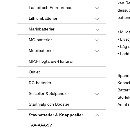
kan Re
Lastbil och Entreprenad
dessut
batteri
Lithiumbatterier
Marinbatterier
• Milj
• Livsc
MC-batterier
• Låg 
Mobilbatterier
• Ladd
MP3-Högtalare-Hörlurar
Outlet
Spänni
RC-batterier
Kapaci
Batter
Solceller & Solpaneler
Storle
Starthjälp och Booster
Antal i
Stavbatterier & Knappceller
AA-AAA-9V