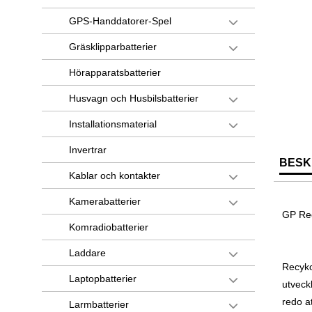
GPS-Handdatorer-Spel
Gräsklipparbatterier
Hörapparatsbatterier
Husvagn och Husbilsbatterier
Installationsmaterial
Invertrar
BESK
Kablar och kontakter
Kamerabatterier
GP Rec
Komradiobatterier
Laddare
Recyko
Laptopbatterier
utveck
redo a
Larmbatterier