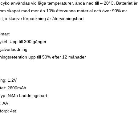
cyko användas vid låga temperaturer, ända ned till – 20°C. Batteriet är
om skapat med mer än 10% återvunna material och över 90% av
et, inklusive förpackning är återvinningsbart.
ösmart
ykel: Upp till 300 gånger
självurladdning
ningsretention upp till 50% efter 12 månader
ng: 1,2V
tet: 2600mAh
ityp: NiMh Laddningsbart
k: AA
 förp: 4st