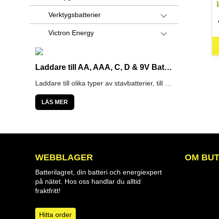
Verktygsbatterier
Victron Energy
Laddare till AA, AAA, C, D & 9V Batterier
Laddare till olika typer av stavbatterier, till exempel NiMH eller Li-ion.
LÄS MER
WEBBLAGER
OM BUT
Batterilagret, din batteri och energiexpert
på nätet. Hos oss handlar du alltid
fraktfritt!
Hitta order