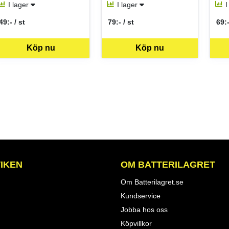
I lager
I lager
I
49:- / st
79:- / st
69:-
SEK per ST
SEK per ST
SEK
Köp nu
Köp nu
IKEN
OM BATTERILAGRET
Om Batterilagret.se
Kundservice
Jobba hos oss
Köpvillkor