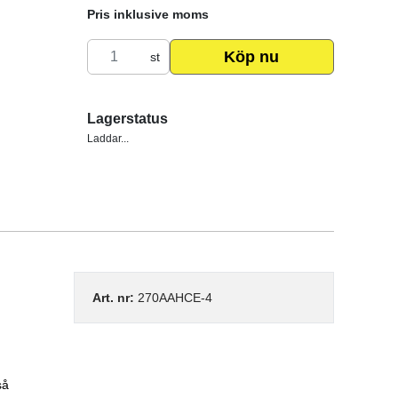
Pris inklusive moms
Köp nu
st
Lagerstatus
Laddar...
Art. nr:
270AAHCE-4
så