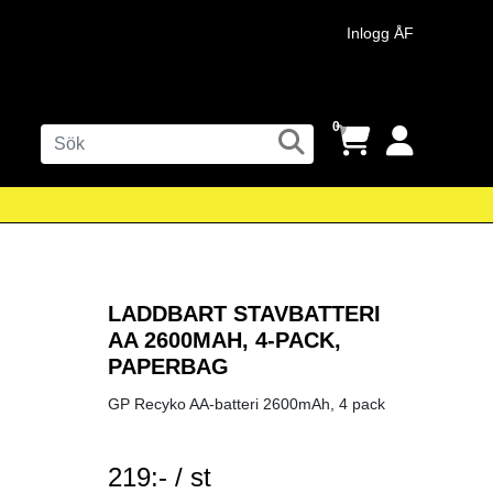
Inlogg ÅF
0
LADDBART STAVBATTERI
AA 2600MAH, 4-PACK,
PAPERBAG
GP Recyko AA-batteri 2600mAh, 4 pack
219:- / st
SEK per ST