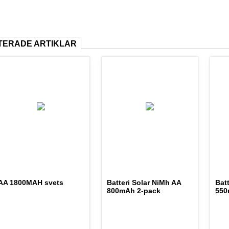
TERADE ARTIKLAR
AA 1800MAH svets
Batteri Solar NiMh AA
Bat
800mAh 2-pack
550