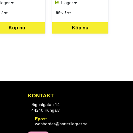
 lager
I lager
 / st
99:- / st
 per ST
SEK per ST
Köp nu
Köp nu
KONTAKT
Signalgatan 14
44240 Kungälv
Epost
webborder@batterilagret.se