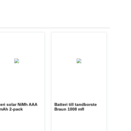
teri solar NiMh AAA
Batteri till tandborste
mAh 2-pack
Braun 1008 mfl