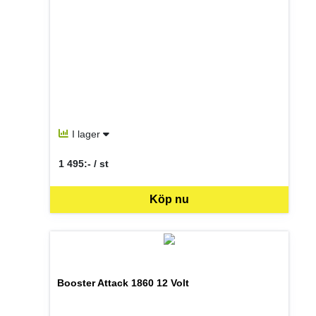
I lager
1 495:- / st
SEK per ST
Köp nu
Booster Attack 1860 12 Volt