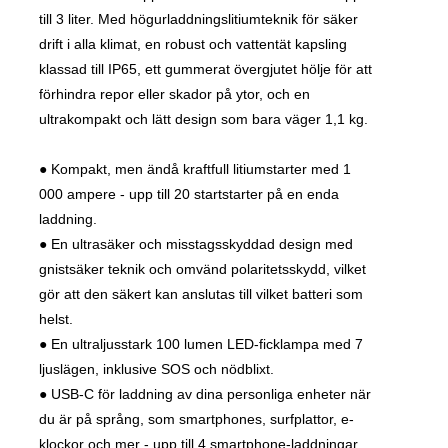
till 3 liter. Med högurladdningslitiumteknik för säker
drift i alla klimat, en robust och vattentät kapsling
klassad till IP65, ett gummerat övergjutet hölje för att
förhindra repor eller skador på ytor, och en
ultrakompakt och lätt design som bara väger 1,1 kg.
● Kompakt, men ändå kraftfull litiumstarter med 1
000 ampere - upp till 20 startstarter på en enda
laddning.
● En ultrasäker och misstagsskyddad design med
gnistsäker teknik och omvänd polaritetsskydd, vilket
gör att den säkert kan anslutas till vilket batteri som
helst.
● En ultraljusstark 100 lumen LED-ficklampa med 7
ljuslägen, inklusive SOS och nödblixt.
● USB-C för laddning av dina personliga enheter när
du är på språng, som smartphones, surfplattor, e-
klockor och mer - upp till 4 smartphone-laddningar.