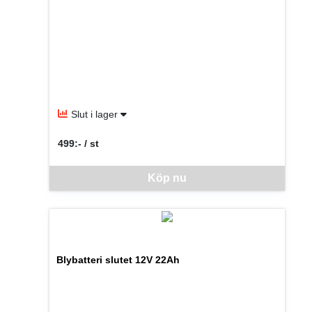
Slut i lager
499:- / st
SEK per ST
Denna vara går inte att beställa via webben just nu, vänlige
Köp nu
Blybatteri slutet 12V 22Ah