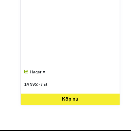
I lager
14 995:- / st
SEK per ST
Köp nu