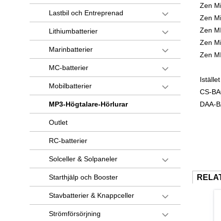
Zen Mi
Lastbil och Entreprenad
Zen M
Zen M
Lithiumbatterier
Zen M
Marinbatterier
Zen MI
MC-batterier
Istället
Mobilbatterier
CS-BA
MP3-Högtalare-Hörlurar
DAA-B
Outlet
RC-batterier
Solceller & Solpaneler
Starthjälp och Booster
RELA
Stavbatterier & Knappceller
Strömförsörjning