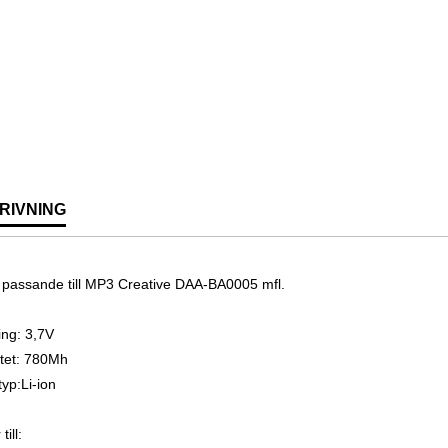
RIVNING
i passande till MP3 Creative DAA-BA0005 mfl.
ng: 3,7V
tet: 780Mh
typ:Li-ion
till: