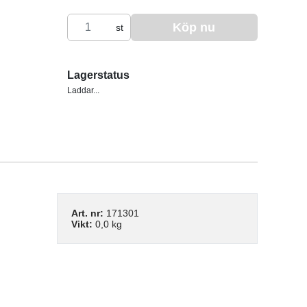
Köp nu
st
Lagerstatus
Laddar...
Art. nr:
171301
Vikt:
0,0 kg