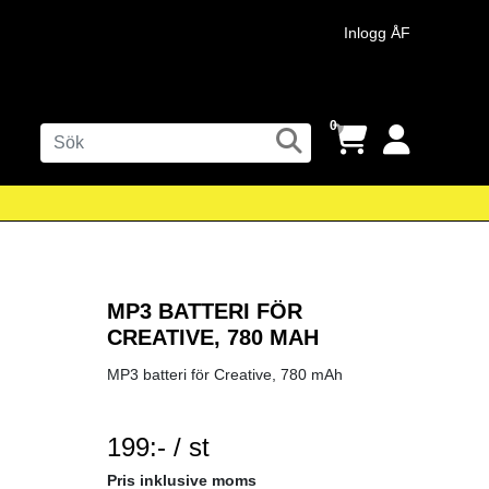
Inlogg ÅF
0
MP3 BATTERI FÖR
CREATIVE, 780 MAH
MP3 batteri för Creative, 780 mAh
199:- / st
SEK per ST
Pris inklusive moms