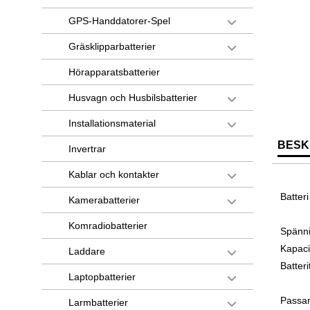
GPS-Handdatorer-Spel
Gräsklipparbatterier
Hörapparatsbatterier
Husvagn och Husbilsbatterier
Installationsmaterial
BESK
Invertrar
Kablar och kontakter
Batter
Kamerabatterier
Komradiobatterier
Spänni
Kapaci
Laddare
Batteri
Laptopbatterier
Passar 
Larmbatterier