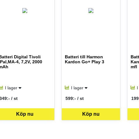
Batteri Digital Tivoli
Batteri till Harmon
Batt
iPal,MA-4, 7,2V, 2000
Kardon Go+ Play 3
Kar
mAh
mfl
I lager
I lager
I
349:- / st
599:- / st
199:
SEK per ST
SEK per ST
SEK
Köp nu
Köp nu