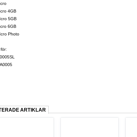
cro
icro 4GB
Icro 5GB
icro 6GB
cro Photo
 för:
0005SL
A0005
TERADE ARTIKLAR