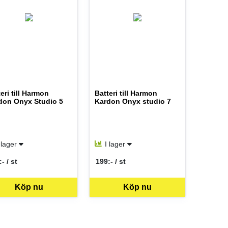
eri till Harmon
Batteri till Harmon
don Onyx Studio 5
Kardon Onyx studio 7
 lager
I lager
- / st
199:- / st
 per ST
SEK per ST
Köp nu
Köp nu