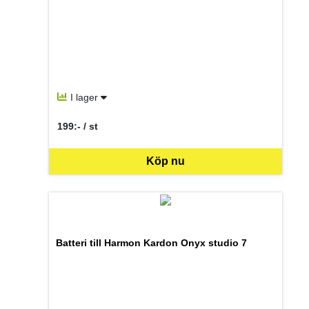
I lager
199:- / st
SEK per ST
Köp nu
Batteri till Harmon Kardon Onyx studio 7