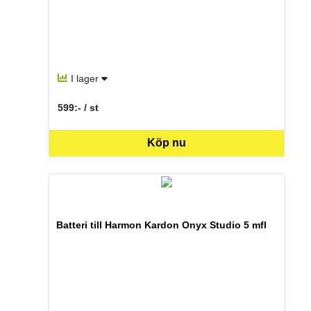
I lager
599:- / st
SEK per ST
Köp nu
Batteri till Harmon Kardon Onyx Studio 5 mfl