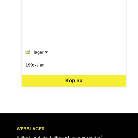
I lager
199:- / st
SEK per ST
Köp nu
WEBBLAGER
Batterilagret, din batteri och energiexpert på