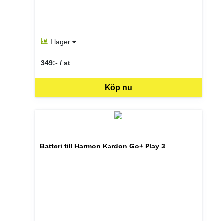
I lager
349:- / st
SEK per ST
Köp nu
Batteri till Harmon Kardon Go+ Play 3