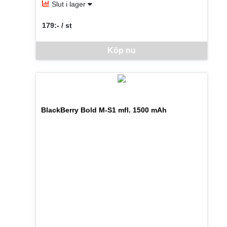
Slut i lager
179:- / st
SEK per ST
Denna vara går inte att beställa via webben just nu, vänlige
Köp nu
BlackBerry Bold M-S1 mfl. 1500 mAh