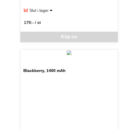
Slut i lager
179:- / st
SEK per ST
Denna vara går inte att beställa via webben just nu, vänlige
Köp nu
Blackberry, 1400 mAh