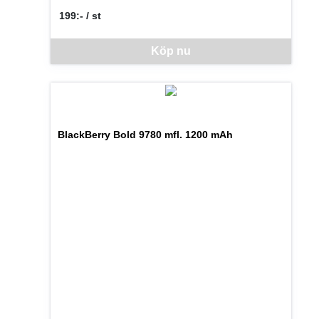
199:- / st
SEK per ST
Denna vara går inte att beställa via webben just nu, vänlige
Köp nu
BlackBerry Bold 9780 mfl. 1200 mAh