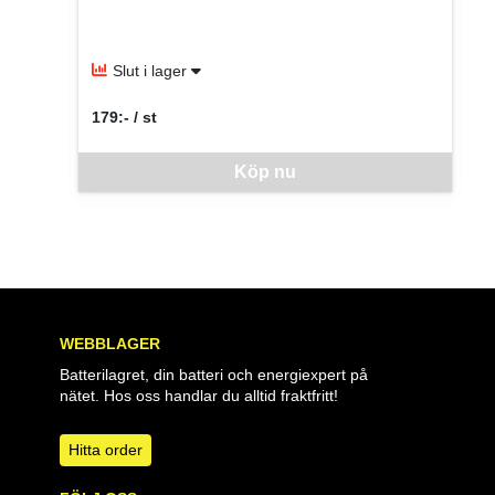
Slut i lager
179:- / st
SEK per ST
Denna vara går inte att beställa via webben just nu, vänlige
Köp nu
WEBBLAGER
Batterilagret, din batteri och energiexpert på
nätet. Hos oss handlar du alltid fraktfritt!
Hitta order