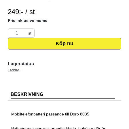
SEK per ST
249:- / st
Pris inklusive moms
st
Köp nu
Lagerstatus
Laddar...
BESKRIVNING
Mobiltelefonbatteri passande till Doro 8035
Batterierna levereras grundladdade, behöver därför