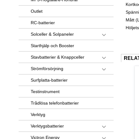
Kortko
Outlet
Spänni
Mått 
RC-batterier
Höljet
Solceller & Solpaneler
Starthjälp och Booster
Stavbatterier & Knappceller
RELA
Strömförsörjning
Surfplatta-batterier
Testinstrument
Trådlösa telefonbatterier
Verktyg
Verktygsbatterier
Victron Energy