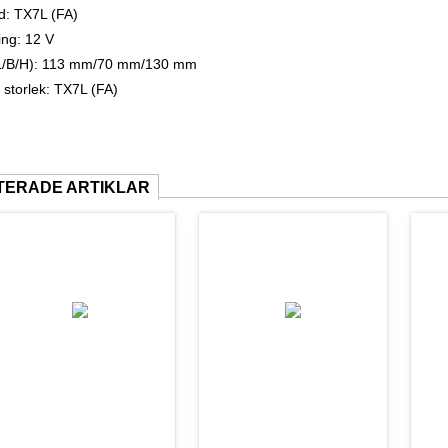
d: TX7L (FA)
ng: 12 V
(L/B/H): 113 mm/70 mm/130 mm
s storlek: TX7L (FA)
TERADE ARTIKLAR