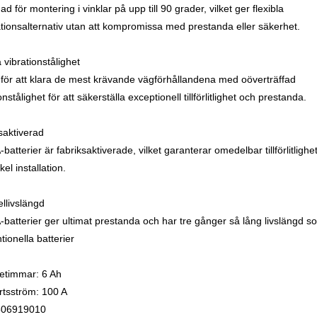
d för montering i vinklar på upp till 90 grader, vilket ger flexibla
lationsalternativ utan att kompromissa med prestanda eller säkerhet.
 vibrationstålighet
för att klara de mest krävande vägförhållandena med oöverträffad
onstålighet för att säkerställa exceptionell tillförlitlighet och prestanda.
saktiverad
atterier är fabriksaktiverade, vilket garanterar omedelbar tillförlitlighe
el installation.
ellivslängd
batterier ger ultimat prestanda och har tre gånger så lång livslängd s
tionella batterier
etimmar: 6 Ah
artsström: 100 A
506919010