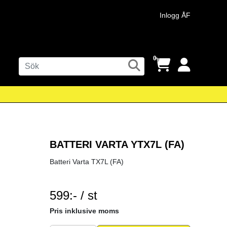
Inlogg ÅF
0
BATTERI VARTA YTX7L (FA)
Batteri Varta TX7L (FA)
599:- / st
SEK per ST
Pris inklusive moms