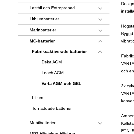
Designa
Lastbil och Entreprenad
instal
Lithiumbatterier
Högsta
Marinbatterier
Byggd 
MC-batterier
vibrati
Fabriksaktiverade batterier
Fabrik
Deka AGM
VARTA-b
och enk
Leoch AGM
Varta AGM och GEL
3x cyk
VARTA-
Litium
konven
Torrladdade batterier
Amper
Mobilbatterier
Kallst
ETN: 
MP3-Högtalare-Hörlurar