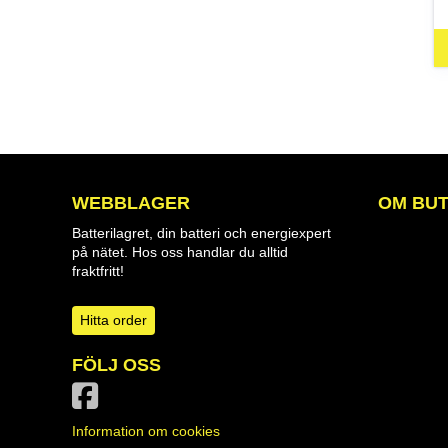
WEBBLAGER
OM BUT
Batterilagret, din batteri och energiexpert
på nätet. Hos oss handlar du alltid
fraktfritt!
Hitta order
FÖLJ OSS
Information om cookies