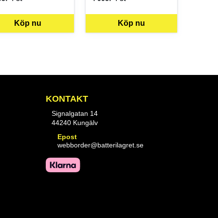
 per ST
SEK per ST
Köp nu
Köp nu
ben just nu, vänligen kontakta butiken för mer information.
KONTAKT
Signalgatan 14
44240 Kungälv
Epost
webborder@batterilagret.se