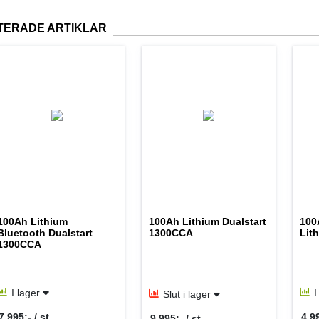
TERADE ARTIKLAR
100Ah Lithium
100Ah Lithium Dualstart
100
Bluetooth Dualstart
1300CCA
Lit
1300CCA
I lager
I
Slut i lager
7 995:- / st
4 99
9 995:- / st