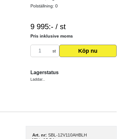
Polställning: 0
9 995:- / st
SEK per ST
Pris inklusive moms
Köp nu
st
Lagerstatus
Laddar...
Art. nr:
SBL-12V110AHBLH