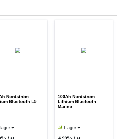
Ah Nordström
100Ah Nordström
hium Bluetooth L5
Lithium Bluetooth
Marine
 lager
I lager
5:- / st
4 995:- / st