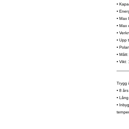
• Kapa
• Ener
• Max 
• Max 
• Verk
• Upp t
• Pola
• Mått
• Vikt:
_____
Trygg 
• 8 års
• Lång
• Inby
temper