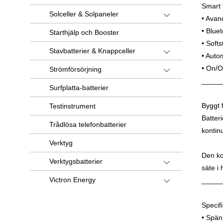
Smart t
Solceller & Solpaneler
• Avan
• Blue
Starthjälp och Booster
• Softs
Stavbatterier & Knappceller
• Auto
• On/O
Strömförsörjning
_____
Surfplatta-batterier
Byggt 
Testinstrument
Batteri
Trådlösa telefonbatterier
kontinu
Verktyg
Den ko
Verktygsbatterier
säte i 
Victron Energy
_____
Specif
• Spän