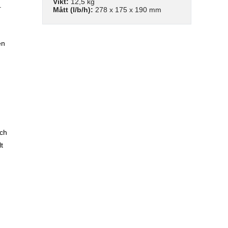
Vikt:
12,5 kg
.
Mått (l/b/h):
278 x 175 x 190 mm
en
och
t