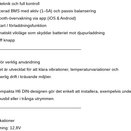
eknik och full kontroll
cerad BMS med aktiv (1–5A) och passiv balansering
tooth-övervakning via app (iOS & Android)
tart / förladdningsfunktion
matiskt viloläge som skyddar batteriet mot djupurladdning
ff knapp
___________________________________
för verklig användning
et är utvecklat för att klara vibrationer, temperaturvariationer och
erlig drift i krävande miljöer.
mpakta H6 DIN-designen gör det enkelt att installera, exempelvis unde
husbil eller i trånga utrymmen.
___________________________________
ikationer
ning: 12,8V