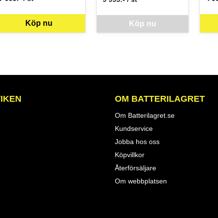
SEK per ST
SEK
SEK per ST
Köp nu
Denna vara går inte att beställa via web
Köp nu
IKEN
OM BATTERILAGRET
Om Batterilagret.se
Kundservice
Jobba hos oss
Köpvillkor
Återförsäljare
Om webbplatsen