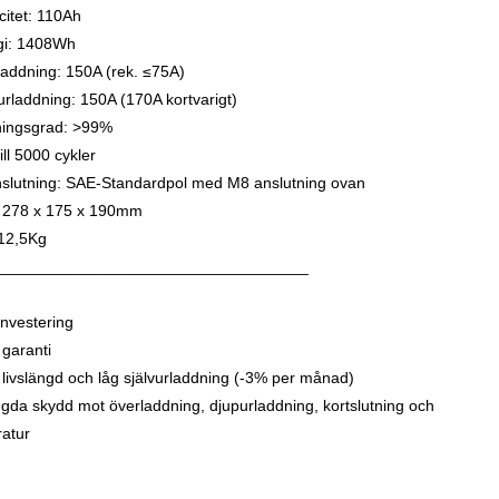
citet: 110Ah
gi: 1408Wh
laddning: 150A (rek. ≤75A)
urladdning: 150A (170A kortvarigt)
ningsgrad: >99%
ill 5000 cykler
nslutning: SAE-Standardpol med M8 anslutning ovan
: 278 x 175 x 190mm
 12,5Kg
___________________________________
investering
 garanti
 livslängd och låg självurladdning (-3% per månad)
ggda skydd mot överladdning, djupurladdning, kortslutning och
atur