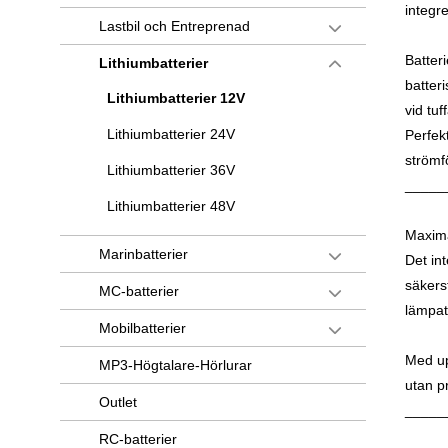
integre
Lastbil och Entreprenad
Batter
Lithiumbatterier
batter
Lithiumbatterier 12V
vid tu
Lithiumbatterier 24V
Perfekt
strömf
Lithiumbatterier 36V
_____
Lithiumbatterier 48V
Maxima
Marinbatterier
Det in
säkerst
MC-batterier
lämpat 
Mobilbatterier
Med upp
MP3-Högtalare-Hörlurar
utan p
Outlet
_____
RC-batterier