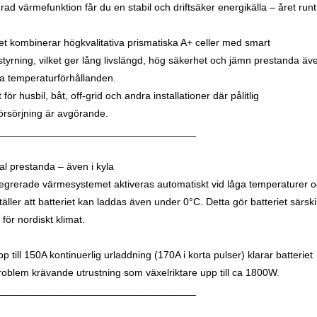
rad värmefunktion får du en stabil och driftsäker energikälla – året runt
iet kombinerar högkvalitativa prismatiska A+ celler med smart
istyrning, vilket ger lång livslängd, hög säkerhet och jämn prestanda äv
ffa temperaturförhållanden.
 för husbil, båt, off-grid och andra installationer där pålitlig
örsörjning är avgörande.
___________________________________
l prestanda – även i kyla
tegrerade värmesystemet aktiveras automatiskt vid låga temperaturer 
äller att batteriet kan laddas även under 0°C. Detta gör batteriet särskil
för nordiskt klimat.
 till 150A kontinuerlig urladdning (170A i korta pulser) klarar batteriet
roblem krävande utrustning som växelriktare upp till ca 1800W.
___________________________________