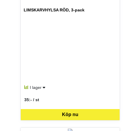
LIMSKARVHYLSA RÖD, 3-pack
I lager
35:- / st
SEK per ST
Köp nu