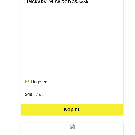
LIMSKARVHYLSA RÖD 25-pack
I lager
349:- / st
SEK per ST
Köp nu