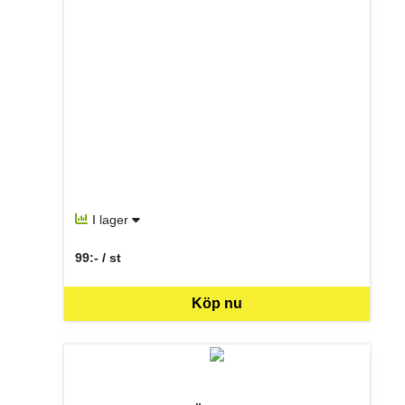
I lager
99:- / st
SEK per ST
Köp nu