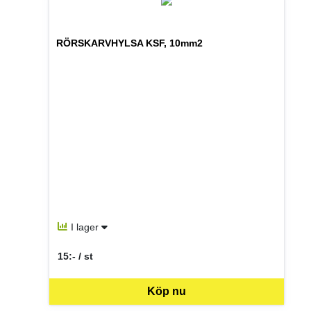
RÖRSKARVHYLSA KSF, 10mm2
I lager
15:- / st
SEK per ST
Köp nu