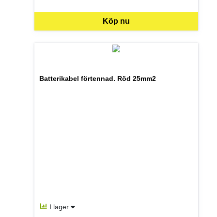
SEK per ST
Köp nu
Batterikabel förtennad. Röd 25mm2
I lager