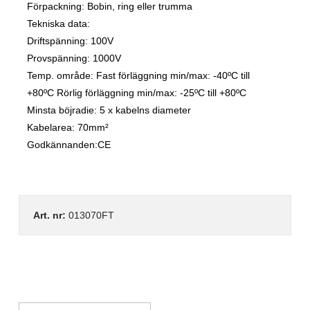
Förpackning: Bobin, ring eller trumma
Tekniska data:
Driftspänning: 100V
Provspänning: 1000V
Temp. område: Fast förläggning min/max: -40ºC till
+80ºC Rörlig förläggning min/max: -25ºC till +80ºC
Minsta böjradie: 5 x kabelns diameter
Kabelarea: 70mm²
Godkännanden:CE
Art. nr:
013070FT