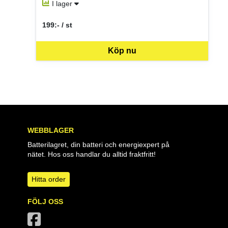
I lager
199:- / st
SEK per ST
Köp nu
WEBBLAGER
Batterilagret, din batteri och energiexpert på
nätet. Hos oss handlar du alltid fraktfritt!
Hitta order
FÖLJ OSS