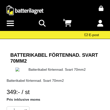
0
E-post
BATTERIKABEL FÖRTENNAD. SVART
70MM2
Batterikabel förtennad. Svart 70mm2
SEK per ST
349:- / st
Pris inklusive moms