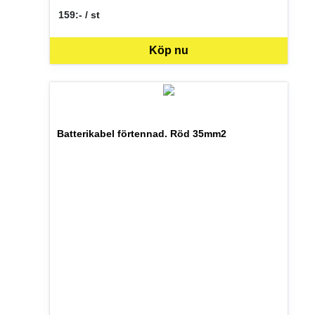
159:- / st
SEK per ST
Köp nu
Batterikabel förtennad. Röd 35mm2