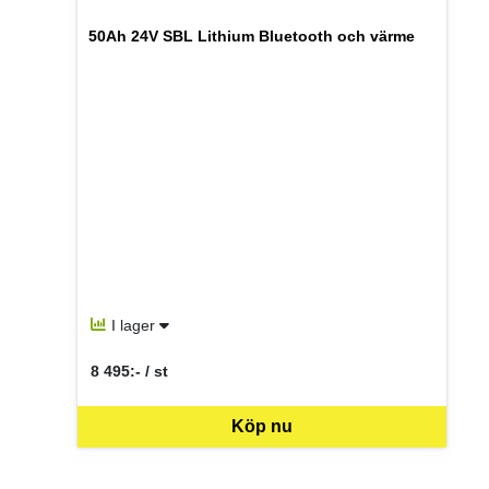
50Ah 24V SBL Lithium Bluetooth och värme
I lager
8 495:- / st
SEK per ST
Köp nu