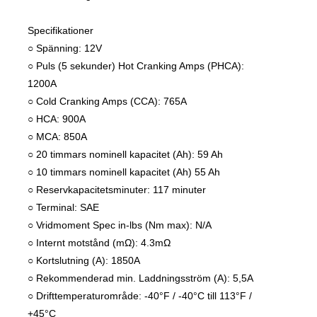
Specifikationer
○ Spänning: 12V
○ Puls (5 sekunder) Hot Cranking Amps (PHCA):
1200A
○ Cold Cranking Amps (CCA): 765A
○ HCA: 900A
○ MCA: 850A
○ 20 timmars nominell kapacitet (Ah): 59 Ah
○ 10 timmars nominell kapacitet (Ah) 55 Ah
○ Reservkapacitetsminuter: 117 minuter
○ Terminal: SAE
○ Vridmoment Spec in-lbs (Nm max): N/A
○ Internt motstånd (mΩ): 4.3mΩ
○ Kortslutning (A): 1850A
○ Rekommenderad min. Laddningsström (A): 5,5A
○ Drifttemperaturområde: -40°F / -40°C till 113°F /
+45°C