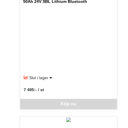
50Ah 24V SBL Lithium Bluetooth
Slut i lager
7 495:- / st
SEK per ST
Denna vara går inte att beställa via webben just nu, vänlige
Köp nu