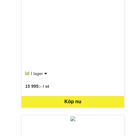
I lager
15 995:- / st
SEK per ST
Köp nu