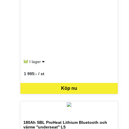
I lager
1 995:- / st
SEK per ST
Köp nu
180Ah SBL ProHeat Lithium Bluetooth och
värme ''underseat'' L5