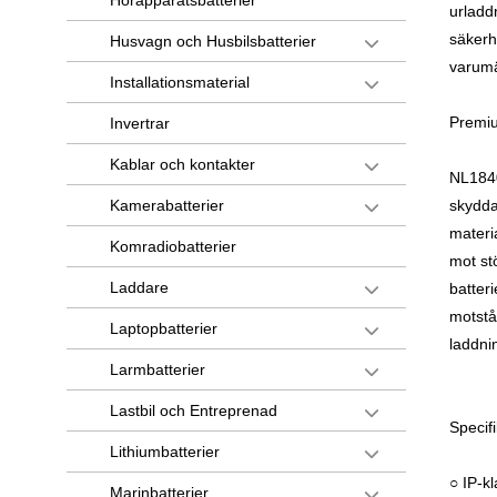
Hörapparatsbatterier
urladd
säkerh
Husvagn och Husbilsbatterier
varumä
Installationsmaterial
Premiu
Invertrar
Kablar och kontakter
NL1840
Kamerabatterier
skydda
materia
Komradiobatterier
mot st
Laddare
batteri
motstå
Laptopbatterier
laddni
Larmbatterier
Lastbil och Entreprenad
Specif
Lithiumbatterier
○ IP-k
Marinbatterier