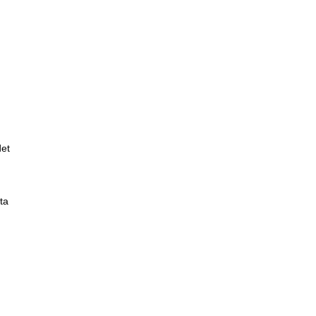
det
ta