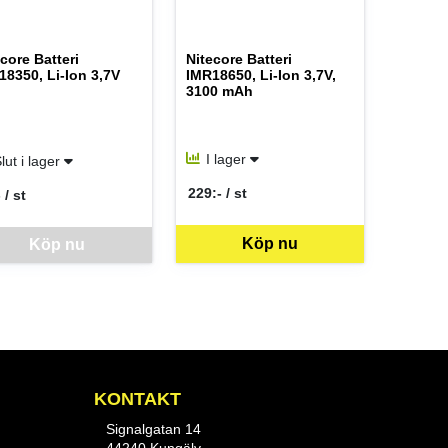
core Batteri
Nitecore Batteri
18350, Li-Ion 3,7V
IMR18650, Li-Ion 3,7V,
3100 mAh
I lager
lut i lager
229:- / st
 / st
SEK per ST
 per ST
Köp nu
vara går inte att beställa via webben just nu, vänligen kontakta butike
Köp nu
KONTAKT
Signalgatan 14