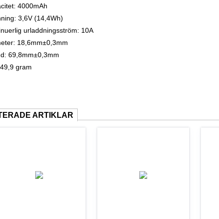
citet: 4000mAh
ning: 3,6V (14,4Wh)
inuerlig urladdningsström: 10A
meter: 18,6mm±0,3mm
gd: 69,8mm±0,3mm
: 49,9 gram
TERADE ARTIKLAR