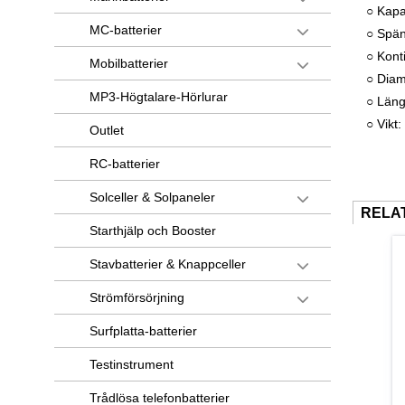
○ Kapa
MC-batterier
○ Spän
○ Kont
Mobilbatterier
○ Dia
MP3-Högtalare-Hörlurar
○ Län
○ Vikt
Outlet
RC-batterier
Solceller & Solpaneler
RELA
Starthjälp och Booster
Stavbatterier & Knappceller
Strömförsörjning
Surfplatta-batterier
Testinstrument
Trådlösa telefonbatterier