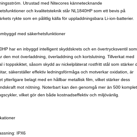
ningsström. Utrustad med Nitecores kännetecknande
etsfunktioner och kvalitetsteknik står NL1840HP som ett bevis på
rkets rykte som en pålitlig källa för uppladdningsbara Li-ion-batterier.
mbyggd med säkerhetsfunktioner
HP har en inbyggd intelligent skyddskrets och en övertrycksventil som
r den mot överladdning, överladdning och kortslutning. Tillverkat med
l i toppskiktet, såsom skydd av nickelpläterat rostfritt stål som stärker 
ötar, säkerställer effektiv ledningsförmåga och motverkar oxidation, är
et ytterligare belagt med en hållbar metallisk film, vilket stärker dess
ndskraft mot nötning. Noterbart kan den genomgå mer än 500 komplet
ngscykler, vilket gör den både kostnadseffektiv och miljövänlig.
ikationer
lassning: IPX6