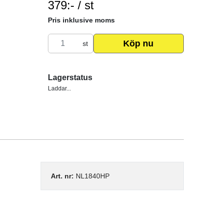
379:- / st
SEK per ST
Pris inklusive moms
Köp nu
st
Lagerstatus
Laddar...
Art. nr:
NL1840HP