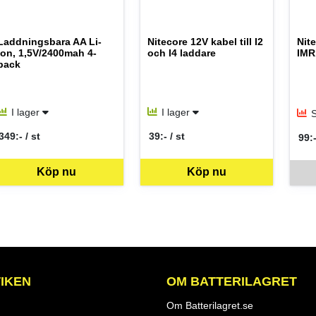
Laddningsbara AA Li-
Nitecore 12V kabel till I2
Nite
ion, 1,5V/2400mah 4-
och I4 laddare
IMR
pack
I lager
I lager
S
349:- / st
39:- / st
99:-
SEK per ST
SEK per ST
SEK
Köp nu
Köp nu
Denna 
IKEN
OM BATTERILAGRET
Om Batterilagret.se