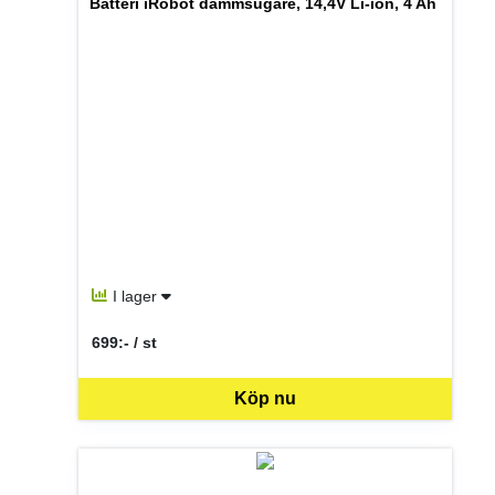
Batteri iRobot dammsugare, 14,4V Li-ion, 4 Ah
I lager
699:- / st
SEK per ST
Köp nu