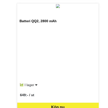
Batteri QQ2, 2800 mAh
I lager
649:- / st
SEK per ST
Köp nu