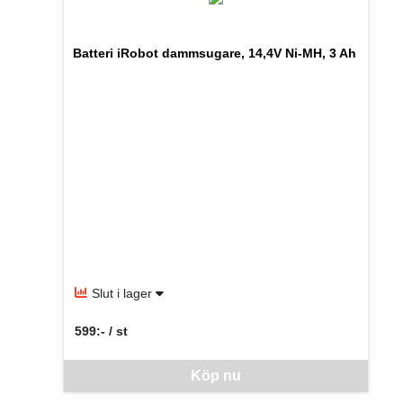
Batteri iRobot dammsugare, 14,4V Ni-MH, 3 Ah
Slut i lager
599:- / st
SEK per ST
Denna vara går inte att beställa via webben just nu, vänlige
Köp nu