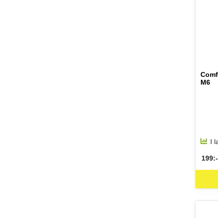
Comfo
M6
I 
199:-
SEK 