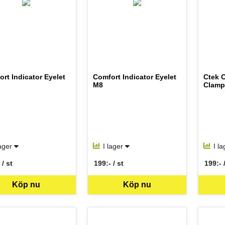
rt Indicator Eyelet
Comfort Indicator Eyelet
Ctek C
M8
Clamp
lager
I lager
I l
 / st
199:- / st
199:- 
per ST
SEK per ST
SEK p
Köp nu
Köp nu