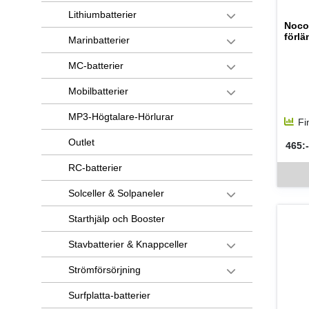
Lithiumbatterier
Noco
förl
Marinbatterier
MC-batterier
Mobilbatterier
MP3-Högtalare-Hörlurar
Fi
Outlet
465:-
SEK 
Denna v
RC-batterier
Solceller & Solpaneler
Starthjälp och Booster
Stavbatterier & Knappceller
Strömförsörjning
Surfplatta-batterier