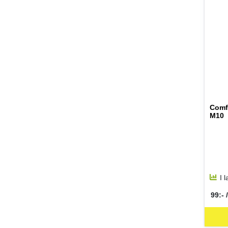
Comf
M10
I 
99:- /
SEK 