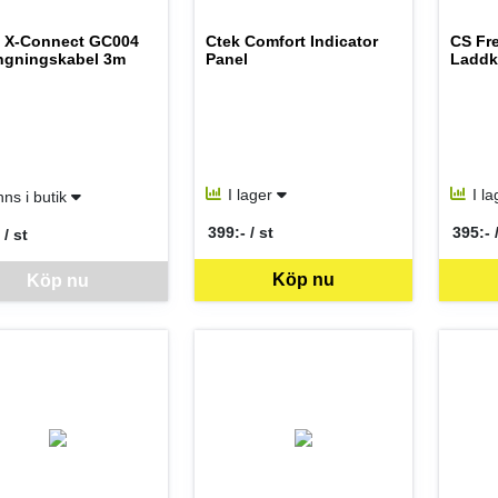
 X-Connect GC004
Ctek Comfort Indicator
CS Fr
ängningskabel 3m
Panel
Laddk
I lager
I l
nns i butik
399:- / st
395:- 
 / st
SEK per ST
SEK p
per ST
ara går inte att beställa via webben just nu, vänligen kontakta butiken 
Köp nu
Köp nu