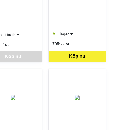
I lager
ns i butik
795:- / st
- / st
SEK per ST
er ST
för mer information.
ra går inte att beställa via webben just nu, vänligen kontakta butiken f
Köp nu
Köp nu