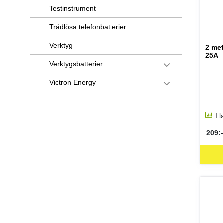
Testinstrument
Trådlösa telefonbatterier
Verktyg
2 met
25A
Verktygsbatterier
Victron Energy
I 
209:-
SEK 