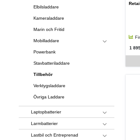
Retai
Elbilsladdare
Kameraladdare
Marin och Fritid
Fi
Mobilladdare
1 895
SEK 
Powerbank
Denna v
Stavbatteriladdare
Tillbehör
Verktygsladdare
Övriga Laddare
Laptopbatterier
Larmbatterier
Lastbil och Entreprenad