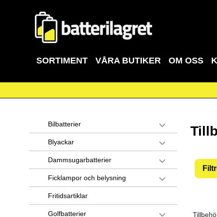
SORTIMENT
VÅRA BUTIKER
OM OSS
Bilbatterier
Till
Blyackar
Dammsugarbatterier
Filt
Ficklampor och belysning
Fritidsartiklar
Golfbatterier
Tillbehö