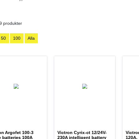
9 produkter
50
100
Alla
on Argofet 100-3
Victron Cyrix-ct 12/24V-
Victro
 batteries 100A
230A intelligent battery
120A, 