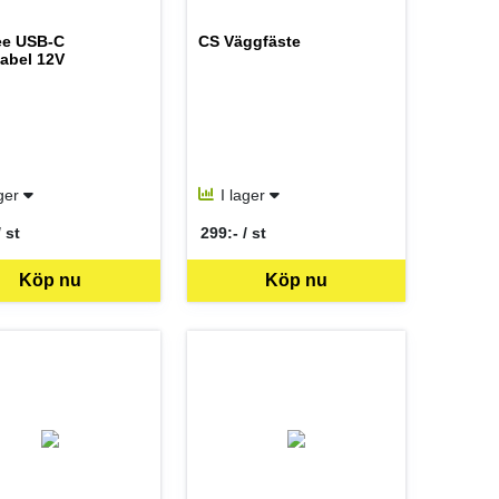
ee USB-C
CS Väggfäste
abel 12V
ager
I lager
/ st
299:- / st
er ST
SEK per ST
för mer information.
Köp nu
Köp nu