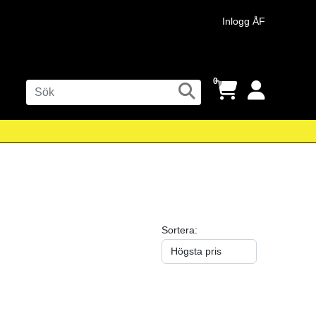
Inlogg ÅF
0
Sortera: