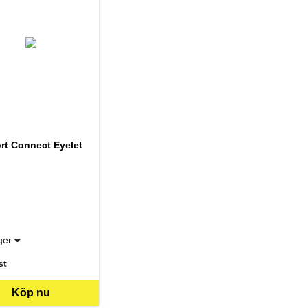
rt Connect Eyelet
ager
st
er ST
Köp nu