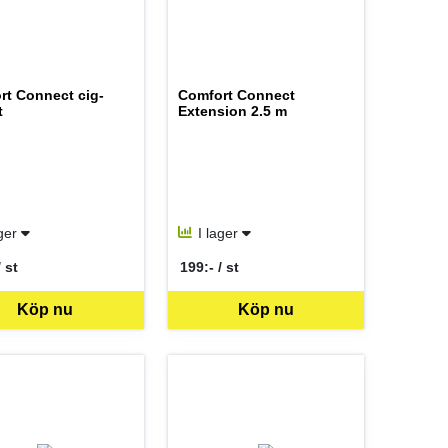
rt Connect cig-
Comfort Connect
t
Extension 2.5 m
ager
I lager
/ st
199:- / st
er ST
SEK per ST
Köp nu
Köp nu