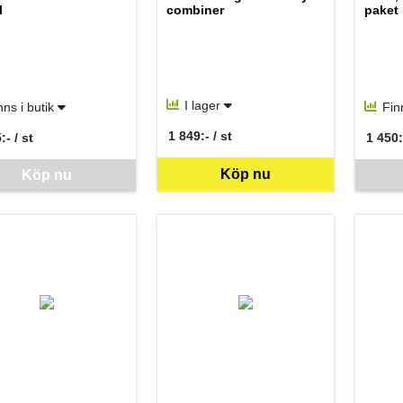
l
combiner
paket
I lager
nns i butik
Fin
1 849:- / st
:- / st
1 450:
SEK per ST
per ST
SEK p
ara går inte att beställa via webben just nu, vänligen kontakta butiken 
Denna va
Köp nu
Köp nu