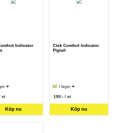
omfort Indicator
Ctek Comfort Indicator
s
Pigtail
ager
I lager
/ st
199:- / st
er ST
SEK per ST
Köp nu
Köp nu