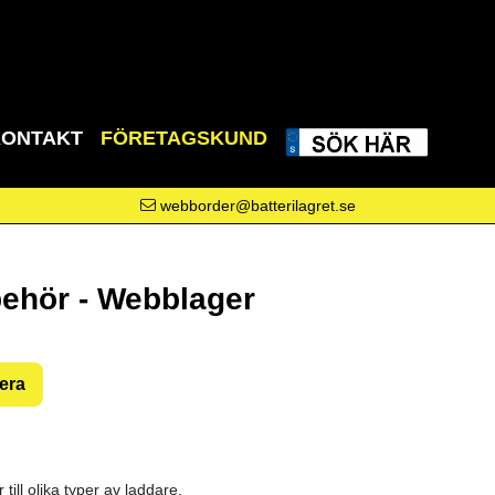
KONTAKT
FÖRETAGSKUND
webborder@batterilagret.se
behör - Webblager
rera
r till olika typer av laddare.