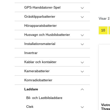
GPS-Handdatorer-Spel
Gräsklipparbatterier
Visar 1
Hörapparatsbatterier
10
Husvagn och Husbilsbatterier
Installationsmaterial
Invertrar
Kablar och kontakter
Kamerabatterier
Komradiobatterier
Laddare
Bil- och Lastbilsladdare
Victr
Ctek
Three