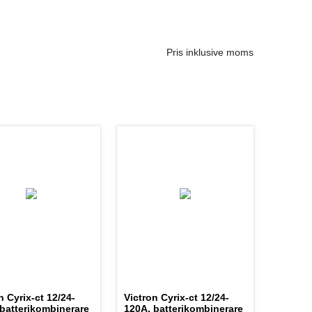
Pris inklusive moms
n Cyrix-ct 12/24-
Victron Cyrix-ct 12/24-
batterikombinerare
120A, batterikombinerare