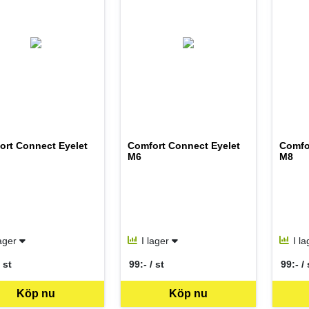
ort Connect Eyelet
Comfort Connect Eyelet
Comfo
M6
M8
lager
I lager
I l
 st
99:- / st
99:- / 
per ST
SEK per ST
SEK p
Köp nu
Köp nu