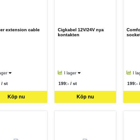
er extension cable
Cigkabel 12V/24V nya
Comfo
kontakten
socke
lager
I lager
I l
 / st
199:- / st
199:- 
per ST
SEK per ST
SEK p
Köp nu
Köp nu