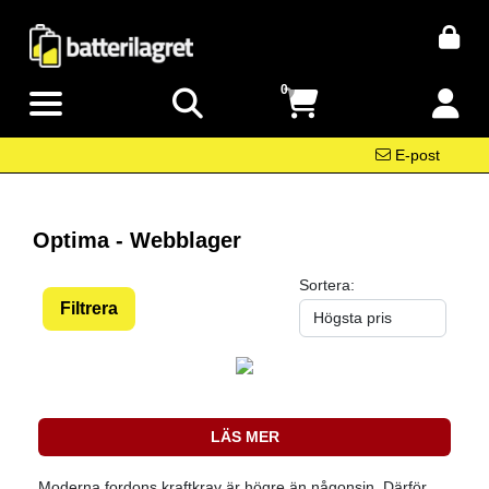
0
E-post
Optima - Webblager
Sortera:
Filtrera
LÄS MER
Moderna fordons kraftkrav är högre än någonsin. Därför