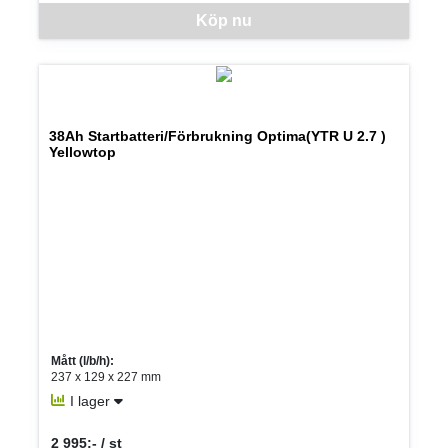
Denna vara går inte att beställa via webben just nu, vänligen kon
Köp nu
38Ah Startbatteri/Förbrukning Optima(YTR U 2.7 )
Yellowtop
Mått (l/b/h):
237 x 129 x 227 mm
I lager
2 995:- / st