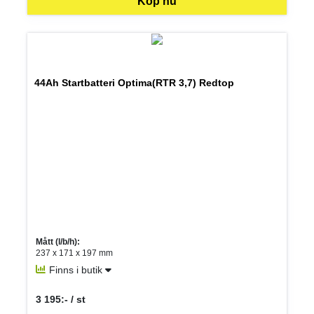
Köp nu
44Ah Startbatteri Optima(RTR 3,7) Redtop
Mått (l/b/h):
237 x 171 x 197 mm
Finns i butik
3 195:- / st
SEK per ST