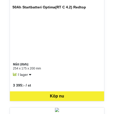
50Ah Startbatteri Optima(RT C 4.2) Redtop
Mått (l/b/h):
254 x 175 x 200 mm
I lager
3 395:- / st
SEK per ST
Köp nu