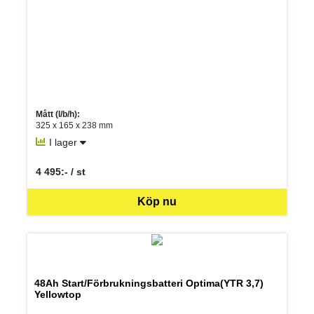
Mått (l/b/h):
325 x 165 x 238 mm
I lager
4 495:- / st
SEK per ST
Köp nu
48Ah Start/Förbrukningsbatteri Optima(YTR 3,7)
Yellowtop