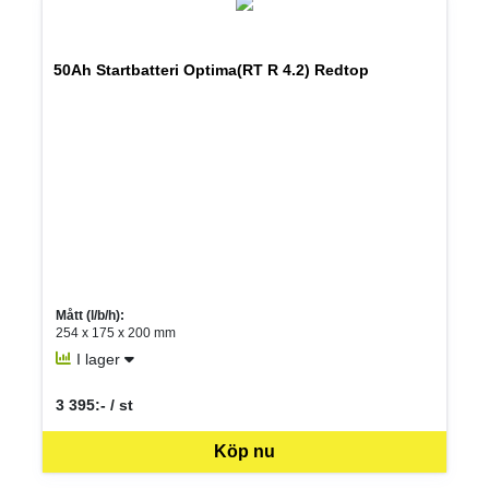
50Ah Startbatteri Optima(RT R 4.2) Redtop
Mått (l/b/h):
254 x 175 x 200 mm
I lager
3 395:- / st
SEK per ST
Köp nu