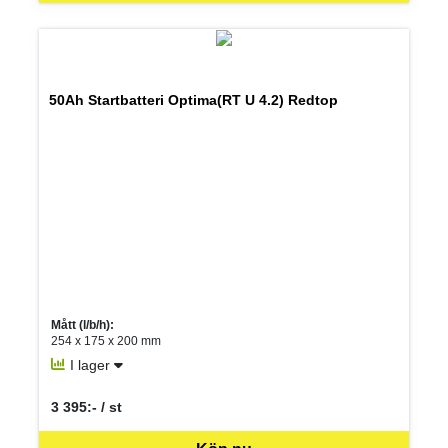
50Ah Startbatteri Optima(RT U 4.2) Redtop
Mått (l/b/h):
254 x 175 x 200 mm
I lager
3 395:- / st
SEK per ST