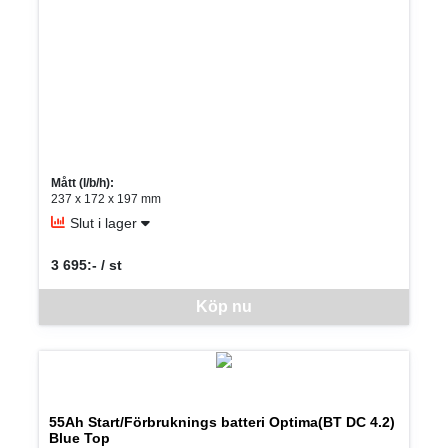
Mått (l/b/h):
237 x 172 x 197 mm
Slut i lager
3 695:- / st
SEK per ST
Denna vara går inte att beställa via webben just nu, vänligen kon
Köp nu
55Ah Start/Förbruknings batteri Optima(BT DC 4.2)
Blue Top