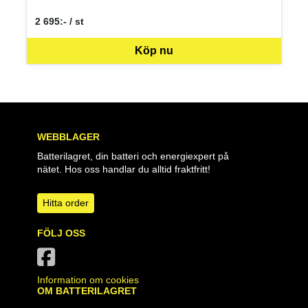
2 695:- / st
SEK per ST
Köp nu
WEBBLAGER
Batterilagret, din batteri och energiexpert på
nätet. Hos oss handlar du alltid fraktfritt!
Hitta order
FÖLJ OSS
Information om cookies
OM BATTERILAGRET