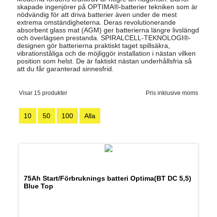
skapade ingenjörer på OPTIMA®-batterier tekniken som är
nödvändig för att driva batterier även under de mest
extrema omständigheterna. Deras revolutionerande
absorbent glass mat (AGM) ger batterierna längre livslängd
och överlägsen prestanda. SPIRALCELL-TEKNOLOGI®-
designen gör batterierna praktiskt taget spillsäkra,
vibrationståliga och de möjliggör installation i nästan vilken
position som helst. De är faktiskt nästan underhållsfria så
att du får garanterad sinnesfrid.
Visar 15 produkter
Pris inklusive moms
10
50
100
Alla
75Ah Start/Förbruknings batteri Optima(BT DC 5,5)
Blue Top