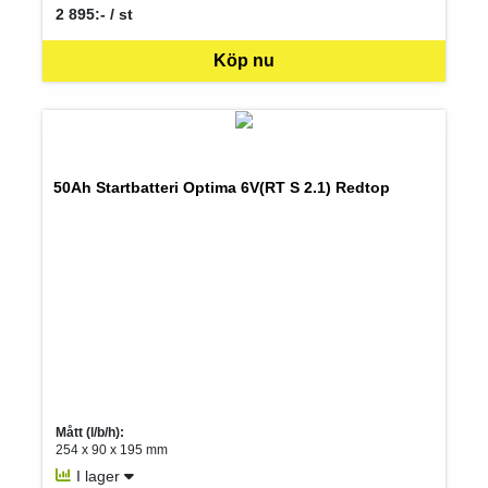
2 895:- / st
SEK per ST
Köp nu
50Ah Startbatteri Optima 6V(RT S 2.1) Redtop
Mått (l/b/h):
254 x 90 x 195 mm
I lager