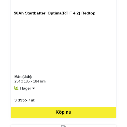
50Ah Startbatteri Optima(RT F 4.2) Redtop
Mått (l/b/h):
254 x 185 x 184 mm
I lager
3 395:- / st
SEK per ST
Köp nu