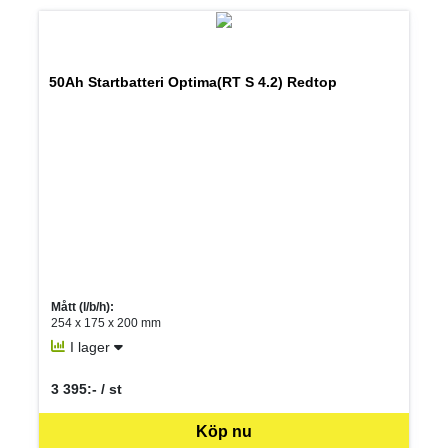
50Ah Startbatteri Optima(RT S 4.2) Redtop
Mått (l/b/h):
254 x 175 x 200 mm
I lager
3 395:- / st
SEK per ST
Köp nu