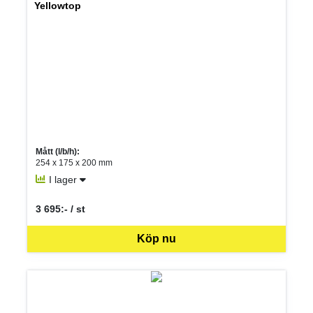
Yellowtop
Mått (l/b/h):
254 x 175 x 200 mm
I lager
3 695:- / st
SEK per ST
Köp nu