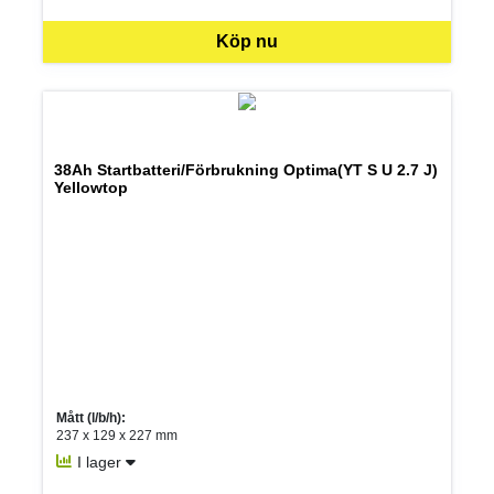
SEK per ST
Köp nu
38Ah Startbatteri/Förbrukning Optima(YT S U 2.7 J)
Yellowtop
Mått (l/b/h):
237 x 129 x 227 mm
I lager