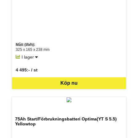
Mått (l/b/h):
325 x 165 x 238 mm
I lager
4 495:- / st
SEK per ST
Köp nu
75Ah Start/Förbrukningsbatteri Optima(YT S 5.5)
Yellowtop