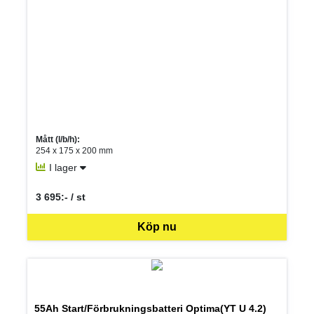
Mått (l/b/h):
254 x 175 x 200 mm
I lager
3 695:- / st
SEK per ST
Köp nu
55Ah Start/Förbrukningsbatteri Optima(YT U 4.2)