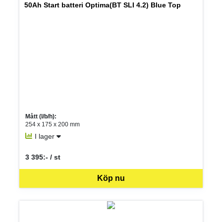
50Ah Start batteri Optima(BT SLI 4.2) Blue Top
Mått (l/b/h):
254 x 175 x 200 mm
I lager
3 395:- / st
SEK per ST
Köp nu